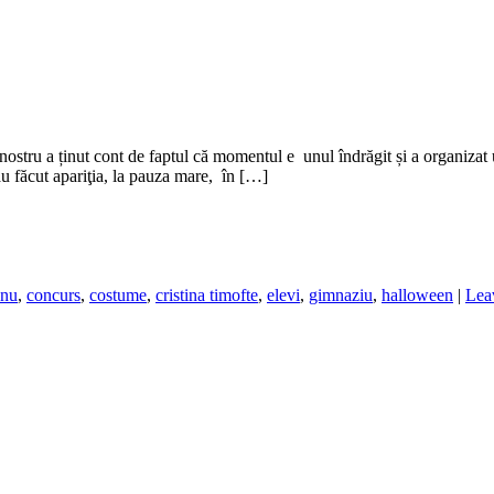
nostru a ținut cont de faptul că momentul e unul îndrăgit și a organizat u
au făcut apariţia, la pauza mare, în […]
anu
,
concurs
,
costume
,
cristina timofte
,
elevi
,
gimnaziu
,
halloween
|
Lea