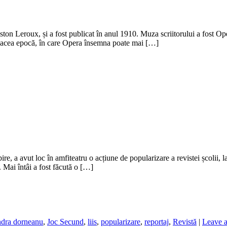
on Leroux, și a fost publicat în anul 1910. Muza scriitorului a fost Ope
 În acea epocă, în care Opera însemna poate mai […]
 a avut loc în amfiteatru o acțiune de popularizare a revistei școlii, la 
 Mai întâi a fost făcută o […]
ndra dorneanu
,
Joc Secund
,
liis
,
popularizare
,
reportaj
,
Revistă
|
Leave a