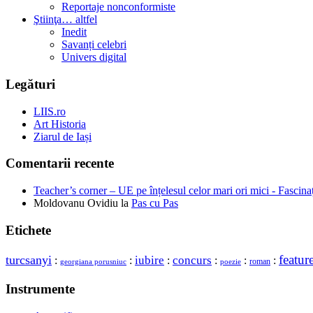
Reportaje nonconformiste
Ştiinţa… altfel
Inedit
Savanți celebri
Univers digital
Legături
LIIS.ro
Art Historia
Ziarul de Iași
Comentarii recente
Teacher’s corner – UE pe înțelesul celor mari ori mici - Fascina
Moldovanu Ovidiu
la
Pas cu Pas
Etichete
featur
turcsanyi
concurs
iubire
:
:
:
:
:
:
roman
georgiana porusniuc
poezie
Instrumente