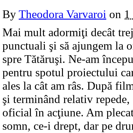
By
Theodora Varvaroi
on
1
Mai mult adormiţi decât treji
punctuali şi să ajungem la or
spre Tătăruşi. Ne-am începu
pentru spotul proiectului ca
ales la cât am râs. După film
şi terminând relativ repe
oficial în acţiune. Am pleca
somn, ce-i drept, dar pe dr