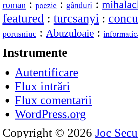
:
:
:
mihalac
roman
gânduri
poezie
featured
turcsanyi
:
:
concu
:
:
Abuzuloaie
porusniuc
informatic
Instrumente
Autentificare
Flux intrări
Flux comentarii
WordPress.org
Copyright © 2026
Joc Sec