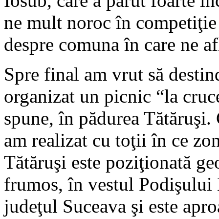
Iosub, care a părut foarte în
ne mult noroc în competiţie
despre comuna în care ne a
Spre final am vrut să desti
organizat un picnic “la cruc
spune, în pădurea Tătăruşi.
am realizat cu toţii în ce 
Tătăruşi este poziţionată g
frumos, în vestul Podişului
judeţul Suceava şi este apro