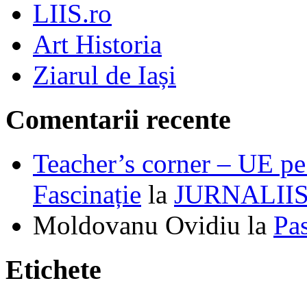
LIIS.ro
Art Historia
Ziarul de Iași
Comentarii recente
Teacher’s corner – UE pe 
Fascinație
la
JURNALII
Moldovanu Ovidiu
la
Pa
Etichete