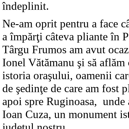
îndeplinit.
Ne-am oprit pentru a face câ
a împărţi câteva pliante în 
Târgu Frumos am avut ocazi
Ionel Vătămanu şi să aflăm c
istoria oraşului, oamenii car
de şedinţe de care am fost 
apoi spre Ruginoasa, unde a
Ioan Cuza, un monument isto
judeţul nostru.