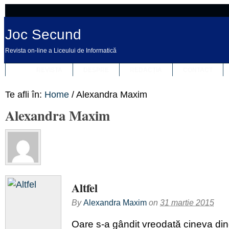
Joc Secund
Revista on-line a Liceului de Informatică
REVISTA
DESPRE
REDACȚIA
CONTACT
Te afli în:
Home
/
Alexandra Maxim
Alexandra Maxim
Altfel
By
Alexandra Maxim
on
31 martie 2015
Oare s-a gândit vreodată cineva din