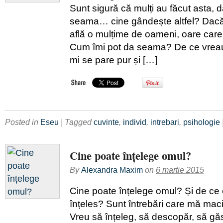
Sunt sigură că mulți au făcut asta, 
seama… cine gândește altfel? Dacă
află o mulțime de oameni, oare care d
Cum îmi pot da seama? De ce vreau
mi se pare pur și […]
Posted in
Eseu
| Tagged
cuvinte
,
individ
,
intrebari
,
psihologie
Cine poate înțelege omul?
By
Alexandra Maxim
on
6 martie 2015
Cine poate înțelege omul? Și de ce
înțeles? Sunt întrebări care mă mac
Vreu să înțeleg, să descopăr, să gă