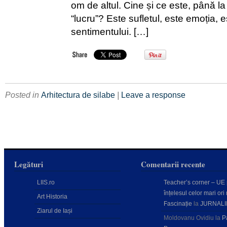
om de altul. Cine și ce este, până l
“lucru”? Este sufletul, este emoția, e
sentimentului. […]
Posted in
Arhitectura de silabe
|
Leave a response
Legături
Comentarii recente
LIIS.ro
Teacher’s corner – UE
înțelesul celor mari ori 
Art Historia
Fascinație
la
JURNALI
Ziarul de Iași
Moldovanu Ovidiu
la
P