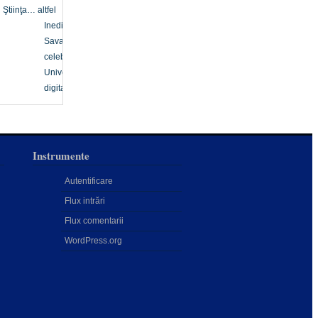
Ştiinţa… altfel
Inedit
Savanți
celebri
Univers
digital
Instrumente
Autentificare
Flux intrări
Flux comentarii
WordPress.org