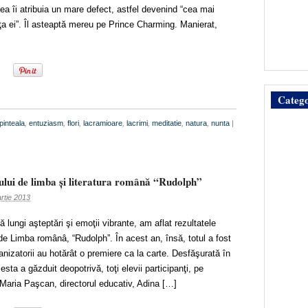
ea îi atribuia un mare defect, astfel devenind “cea mai
ţa ei”. Îl asteaptă mereu pe Prince Charming. Manierat,
Catego
 pinteala
,
entuziasm
,
flori
,
lacramioare
,
lacrimi
,
meditatie
,
natura
,
nunta
|
lui de limba şi literatura română “Rudolph”
rtie 2013
ă lungi aşteptări şi emoţii vibrante, am aflat rezultatele
de Limba românâ, “Rudolph”. În acest an, însă, totul a fost
nizatorii au hotărât o premiere ca la carte. Desfăşurată în
cesta a găzduit deopotrivă, toţi elevii participanţi, pe
aria Paşcan, directorul educativ, Adina […]