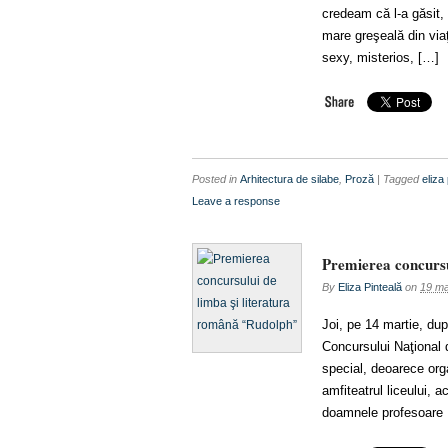
credeam că l-a găsit, 
mare greşeală din via
sexy, misterios, […]
Posted in
Arhitectura de silabe
,
Proză
| Tagged
eliza
Leave a response
Premierea concursu
By
Eliza Pinteală
on
19 ma
Joi, pe 14 martie, dup
Concursului Naţional 
special, deoarece orga
amfiteatrul liceului, a
doamnele profesoare M