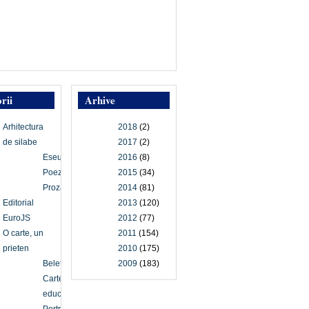
rii
Arhive
Arhitectura
2018
(2)
de silabe
2017
(2)
Eseu
2016
(8)
Poezie
2015
(34)
Proză
2014
(81)
Editorial
2013
(120)
EuroJS
2012
(77)
O carte, un
2011
(154)
prieten
2010
(175)
Beletristică
2009
(183)
Carte
educațională