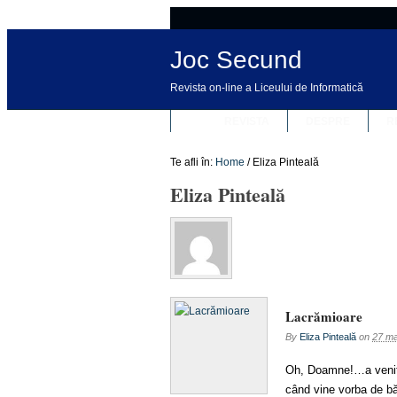
Joc Secund
Revista on-line a Liceului de Informatică
REVISTA
DESPRE
R
Te afli în:
Home
/
Eliza Pinteală
Eliza Pinteală
Lacrămioare
By
Eliza Pinteală
on
27 ma
Oh, Doamne!…a venit 
când vine vorba de băr