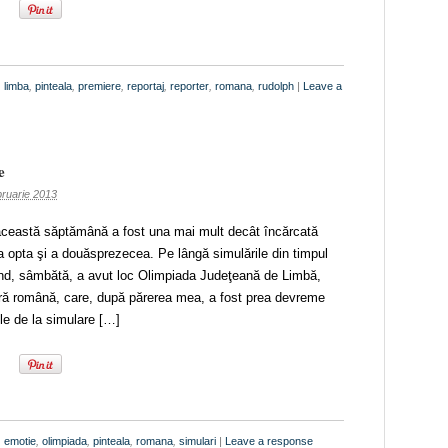
,
limba
,
pinteala
,
premiere
,
reportaj
,
reporter
,
romana
,
rudolph
|
Leave a
e
bruarie 2013
această săptămână a fost una mai mult decât încărcată
 a opta şi a douăsprezecea. Pe lângă simulările din timpul
nd, sâmbătă, a avut loc Olimpiada Judeţeană de Limbă,
ură română, care, după părerea mea, a fost prea devreme
le de la simulare […]
,
emotie
,
olimpiada
,
pinteala
,
romana
,
simulari
|
Leave a response