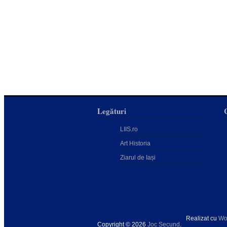
Legături
LIIS.ro
Art Historia
Ziarul de Iași
Realizat cu
Wo
Copyright © 2026
Joc Secund
.