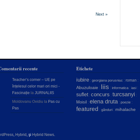
Next »
Comentarii recente
Etichete
iubire
Teacher’s corner – UE pe
:
:
roman
:
georgiana porusniuc
liis
înțelesul celor mari ori mici -
Abuzuloaie
:
:
:
:
informatica
iasi
Fascinație
la
JURNALIIS
concurs
turcsanyi
suflet
:
:
:
elena druta
Moldovanu Ovidiu
la
Pas cu
Moisil
:
:
:
poezie
featured
Pas
mihalache
:
:
gânduri
rdPress
,
Hybrid
, şi
Hybrid News
.