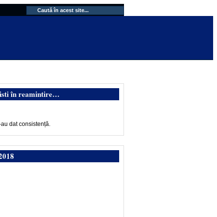
isti în reamintire…
-au dat consistență.
2018