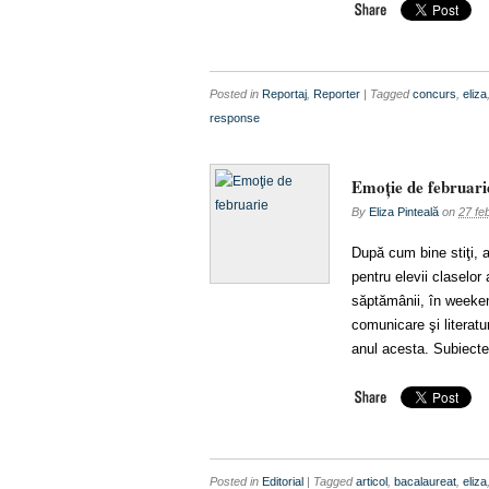
Posted in
Reportaj
,
Reporter
| Tagged
concurs
,
eliza
response
Emoţie de februari
By
Eliza Pinteală
on
27 fe
După cum bine stiţi, 
pentru elevii claselor
săptămânii, în weeke
comunicare şi literat
anul acesta. Subiecte
Posted in
Editorial
| Tagged
articol
,
bacalaureat
,
eliza