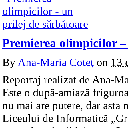
Premierea olimpicilor –
By
Ana-Maria Coteţ
on
13 
Reportaj realizat de Ana-Ma
Este o după-amiază friguroas
nu mai are putere, dar asta 
Liceului de Informatică „Gr