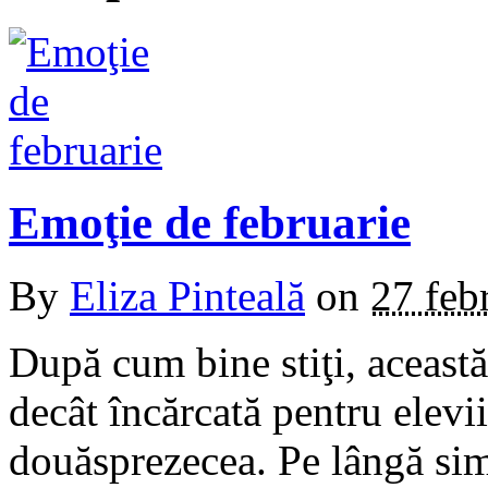
Emoţie de februarie
By
Eliza Pinteală
on
27 feb
După cum bine stiţi, aceast
decât încărcată pentru elevii
douăsprezecea. Pe lângă sim