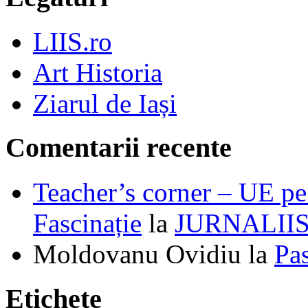
LIIS.ro
Art Historia
Ziarul de Iași
Comentarii recente
Teacher’s corner – UE pe 
Fascinație
la
JURNALII
Moldovanu Ovidiu
la
Pa
Etichete