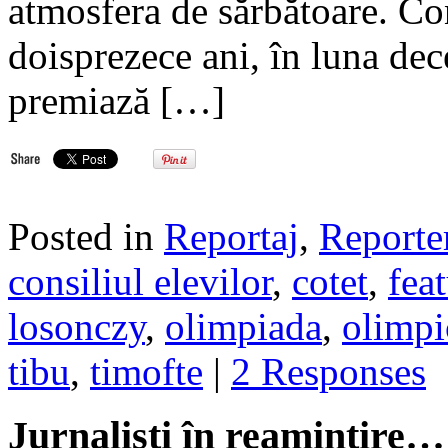
atmosfera de sărbătoare. Con
doisprezece ani, în luna dec
premiază […]
Posted in
Reportaj
,
Reporte
consiliul elevilor
,
cotet
,
fea
losonczy
,
olimpiada
,
olimpi
tibu
,
timofte
|
2 Responses
Jurnalisti în reamintire…