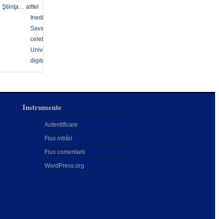
Ştiinţa… altfel
Inedit
Savanți
celebri
Univers
digital
Instrumente
Autentificare
Flux intrări
Flux comentarii
WordPress.org