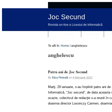
Joc Secund
Revista on-line a Liceului de Informatică
REVISTA
DESPRE
R
Te afli în:
Home
/
anghelescu
anghelescu
Patru ani de Joc Secund
By
Eliza Pinteală
on
4 februarie 2013
Marţi, 29 ianuarie, s-au împlinit patru ani de
Informatică, “Joc secund”, de data aceasta va
ocazie, colectivul de redacţie s-a reunit în c
doamna director Losonczy Carmen, doamna 