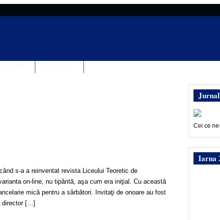
EDACȚIA
CONTACT
Jurnal
Cei ce ne
Iarna 
 când s-a a reinventat revista Liceului Teoretic de
rianta on-line, nu tipărită, aşa cum era iniţial. Cu această
ancelarie mică pentru a sărbători. Invitaţi de onoare au fost
director […]