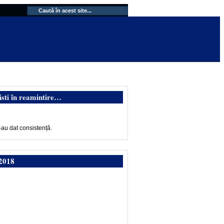
isti în reamintire…
-au dat consistență.
2018