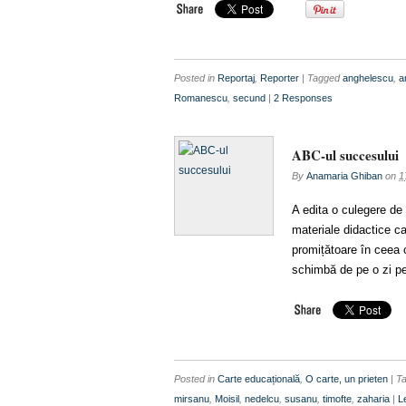
Posted in
Reportaj
,
Reporter
| Tagged
anghelescu
,
a
Romanescu
,
secund
|
2 Responses
ABC-ul succesului
By
Anamaria Ghiban
on
1
A edita o culegere de e
materiale didactice c
promițătoare în ceea 
schimbă de pe o zi pe
Posted in
Carte educațională
,
O carte, un prieten
| T
mirsanu
,
Moisil
,
nedelcu
,
susanu
,
timofte
,
zaharia
|
L