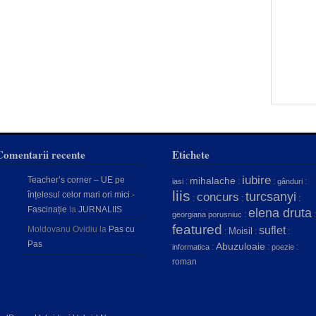
Comentarii recente
Etichete
iubire
Teacher’s corner – UE pe
mihalache
:
:
:
:
iasi
gânduri
liis
înțelesul celor mari ori mici -
concurs
turcsanyi
:
:
:
Fascinație
la
JURNALIIS
elena druta
:
:
georgiana porusniuc
featured
Moldovanu Ovidiu
la
Pas cu
suflet
Moisil
:
:
:
Pas
Abuzuloaie
:
:
:
informatica
poezie
roman