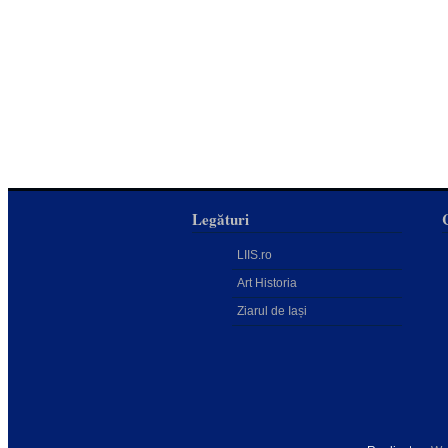
Legături
LIIS.ro
Art Historia
Ziarul de Iași