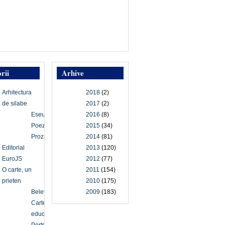
rii
Arhive
Arhitectura
2018
(2)
de silabe
2017
(2)
Eseu
2016
(8)
Poezie
2015
(34)
Proză
2014
(81)
Editorial
2013
(120)
EuroJS
2012
(77)
O carte, un
2011
(154)
prieten
2010
(175)
Beletristică
2009
(183)
Carte
educațională