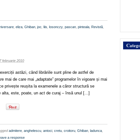
niversare
,
eliza
,
Ghiban
,
joc
,
liis
,
losonczy
,
pascan
,
pinteala
,
Revistă
,
Catego
7 februarie 2010
xerciții astăzi, când librăriile sunt pline de astfel de
are mai de care mai „adaptate” programelor în vigoare și mai
ce privește reușita la examenele a căror structură se
 alta, este, poate, un act de curaj – însă unul […]
agged
admitere
,
anghelescu
,
antoci
,
cretu
,
croitoru
,
Ghiban
,
ladunca
,
eave a response