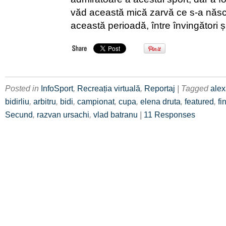
văd această mică zarvă ce s-a născ
această perioadă, între învingători și
Posted in
InfoSport
,
Recreația virtuală
,
Reportaj
| Tagged
alex
bidirliu
,
arbitru
,
bidi
,
campionat
,
cupa
,
elena druta
,
featured
,
fi
Secund
,
razvan ursachi
,
vlad batranu
|
11 Responses