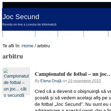
Joc Secund
Revista on-line a Liceului de Informatică
REVISTA
DESPRE
REDACȚIA
CONTACT
Te afli în:
Home
/
arbitru
arbitru
Campionatul de fotbal – un joc…
By
Elena Druţă
on
19 noiembrie 2010
Cred că a devenit o obişnuinţă să ve
şcoală şi să vedem acelaşi afiş pe
de fotbal „Joc Secund”. Nu sunt eu
admiratoare a acestul sport, dar a fo