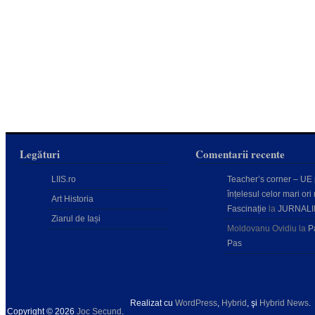
Legături
Comentarii recente
LIIS.ro
Teacher’s corner – UE
înțelesul celor mari ori 
Art Historia
Fascinație
la
JURNALI
Ziarul de Iași
Moldovanu Ovidiu
la
P
Pas
Realizat cu
WordPress
,
Hybrid
, şi
Hybrid News
.
Copyright © 2026
Joc Secund
.