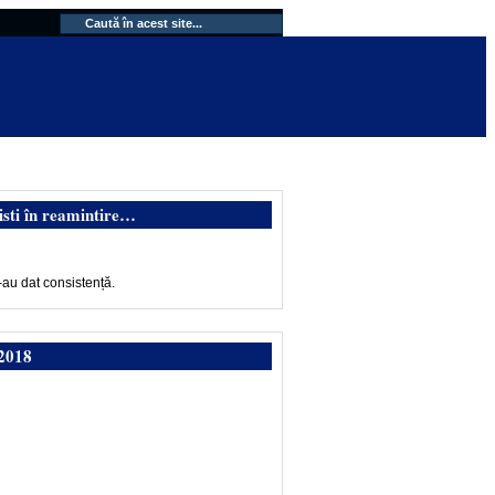
isti în reamintire…
-au dat consistență.
2018