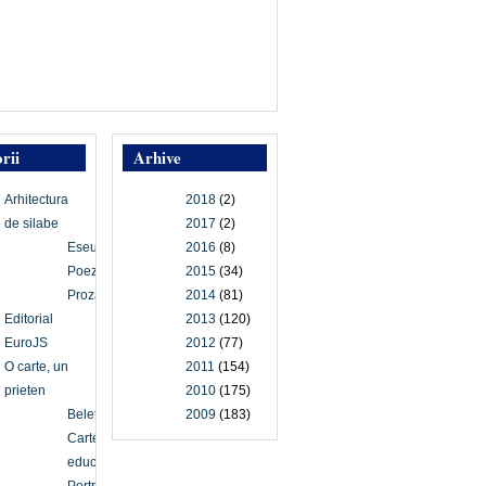
rii
Arhive
Arhitectura
2018
(2)
de silabe
2017
(2)
Eseu
2016
(8)
Poezie
2015
(34)
Proză
2014
(81)
Editorial
2013
(120)
EuroJS
2012
(77)
O carte, un
2011
(154)
prieten
2010
(175)
Beletristică
2009
(183)
Carte
educațională