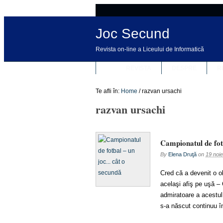
Joc Secund
Revista on-line a Liceului de Informatică
REVISTA
DESPRE
R
Te afli în:
Home
/
razvan ursachi
razvan ursachi
Campionatul de fot
By
Elena Druţă
on
19 noi
Cred că a devenit o o
acelaşi afiş pe uşă –
admiratoare a acestul
s-a născut continuu în