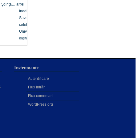
Ştiinţa… altfel
Inedit
Savanți
celebri
Univers
digital
Instrumente
Autentificare
:
Flux intrări
Flux comentarii
WordPress.org