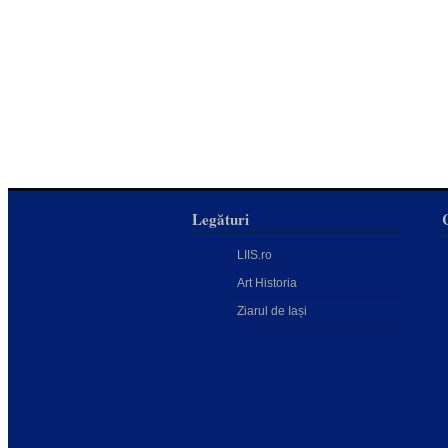
Legături
LIIS.ro
Art Historia
Ziarul de Iași