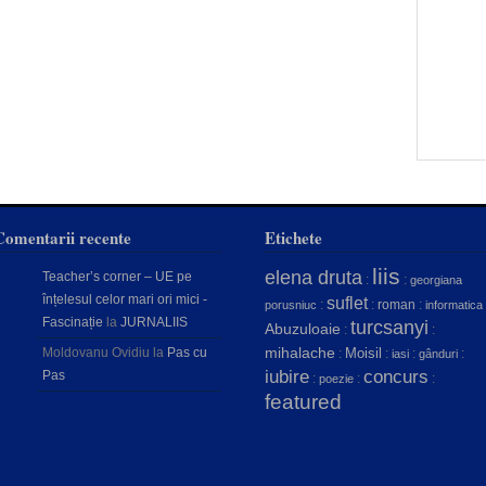
Comentarii recente
Etichete
liis
elena druta
Teacher’s corner – UE pe
:
:
georgiana
înțelesul celor mari ori mici -
suflet
:
:
roman
:
porusniuc
informatica
Fascinație
la
JURNALIIS
turcsanyi
Abuzuloaie
:
:
mihalache
Moldovanu Ovidiu
la
Pas cu
Moisil
:
:
:
:
iasi
gânduri
concurs
iubire
Pas
:
:
:
poezie
featured