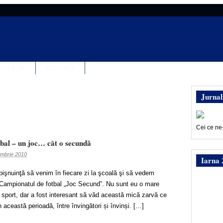
EDACȚIA
CONTACT
Jurnal
Cei ce ne
bal – un joc… cât o secundă
embrie 2010
Iarna 
bişnuinţă să venim în fiecare zi la şcoală şi să vedem
 Campionatul de fotbal „Joc Secund”. Nu sunt eu o mare
 sport, dar a fost interesant să văd această mică zarvă ce
 această perioadă, între învingători și învinși. […]