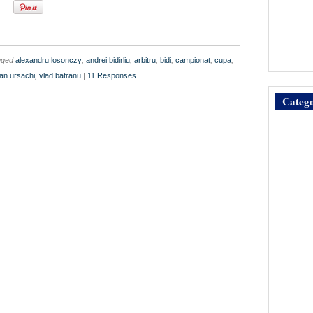
gged
alexandru losonczy
,
andrei bidirliu
,
arbitru
,
bidi
,
campionat
,
cupa
,
an ursachi
,
vlad batranu
|
11 Responses
Catego