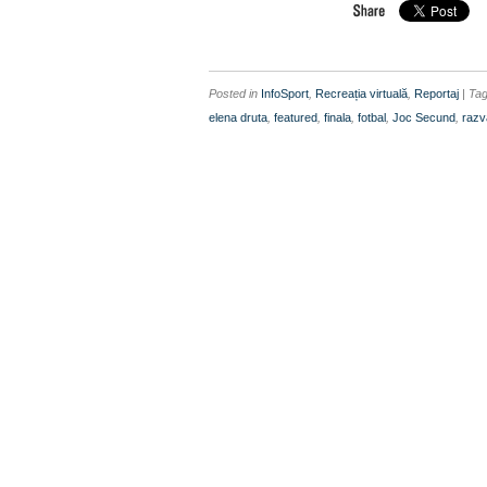
Posted in
InfoSport
,
Recreația virtuală
,
Reportaj
| Ta
elena druta
,
featured
,
finala
,
fotbal
,
Joc Secund
,
razv