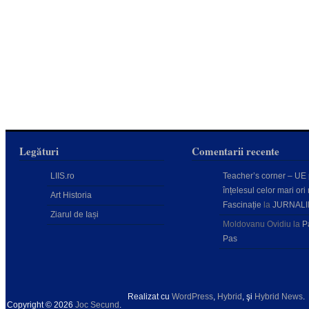
Legături
Comentarii recente
LIIS.ro
Teacher’s corner – UE
înțelesul celor mari ori 
Art Historia
Fascinație
la
JURNALI
Ziarul de Iași
Moldovanu Ovidiu
la
P
Pas
Realizat cu
WordPress
,
Hybrid
, şi
Hybrid News
.
Copyright © 2026
Joc Secund
.