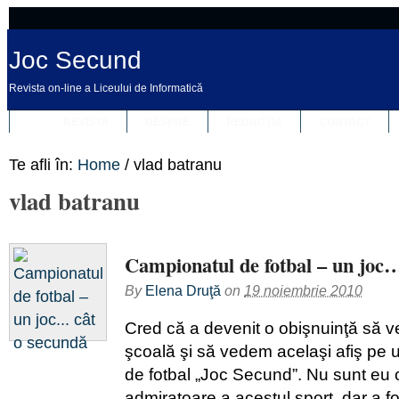
Joc Secund
Revista on-line a Liceului de Informatică
REVISTA
DESPRE
REDACȚIA
CONTACT
Te afli în:
Home
/
vlad batranu
vlad batranu
Campionatul de fotbal – un joc…
By
Elena Druţă
on
19 noiembrie 2010
Cred că a devenit o obişnuinţă să ve
şcoală şi să vedem acelaşi afiş pe
de fotbal „Joc Secund”. Nu sunt eu
admiratoare a acestul sport, dar a fo