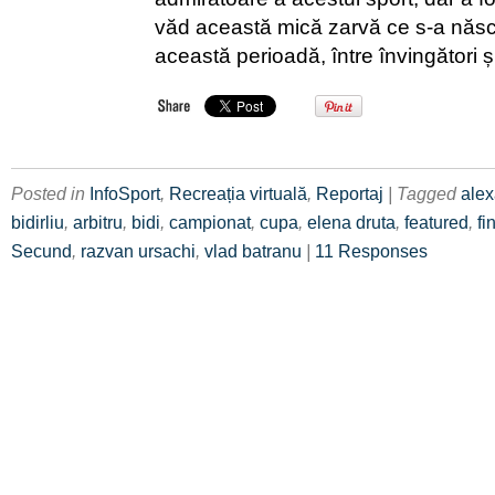
văd această mică zarvă ce s-a născ
această perioadă, între învingători și
Posted in
InfoSport
,
Recreația virtuală
,
Reportaj
| Tagged
alex
bidirliu
,
arbitru
,
bidi
,
campionat
,
cupa
,
elena druta
,
featured
,
fi
Secund
,
razvan ursachi
,
vlad batranu
|
11 Responses