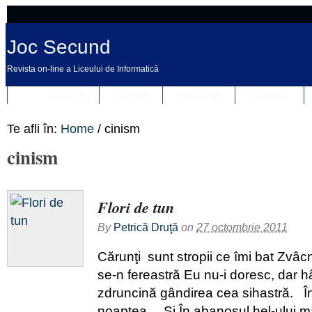
Joc Secund
Revista on-line a Liceului de Informatică
REVISTA
DESPRE
REDACȚIA
CONTACT
Te afli în:
Home
/
cinism
cinism
Flori de tun
By
Petrică Druţă
on
27 octombrie 2011
Cărunţi sunt stropii ce îmi bat Zvâc
se-n fereastră Eu nu-i doresc, dar hâ
zdruncină gândirea cea sihastră. În
noaptea… Şi În abanosul hel-ului mă 