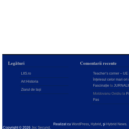
Legături
Comentarii recente
LIIS.ro
Teacher’s corner – UE
înțelesul celor mari ori 
Art Historia
Fascinație
la
JURNALI
Ziarul de Iași
Moldovanu Ovidiu
la
P
Pas
Realizat cu
WordPress
,
Hybrid
, şi
Hybrid News
.
Copyright © 2026
Joc Secund
.