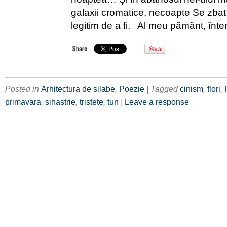
galaxii cromatice, necoapte Se zbat 
legitim de a fi. Al meu pământ, înte
Posted in
Arhitectura de silabe
,
Poezie
| Tagged
cinism
,
flori
,
primavara
,
sihastrie
,
tristete
,
tun
|
Leave a response