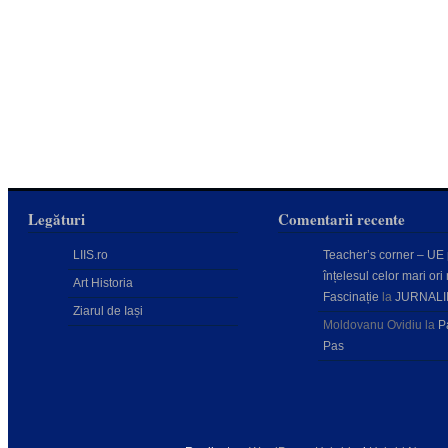
Legături
Comentarii recente
LIIS.ro
Teacher’s corner – UE
înțelesul celor mari ori 
Art Historia
Fascinație
la
JURNALI
Ziarul de Iași
Moldovanu Ovidiu
la
P
Pas