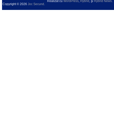
Realizat cu
WordPress
,
Hybrid
, şi
Hybrid News
.
Copyright © 2026
Joc Secund
.