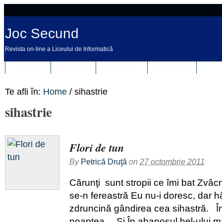
Joc Secund
Revista on-line a Liceului de Informatică
REVISTA
DESPRE
REDACȚIA
CONTACT
Te afli în:
Home
/
sihastrie
sihastrie
Flori de tun
By
Petrică Druţă
on
27 octombrie 2011
Cărunţi sunt stropii ce îmi bat Zvâc
se-n fereastră Eu nu-i doresc, dar hâ
zdruncină gândirea cea sihastră. În
noaptea… Şi În abanosul hel-ului mă 