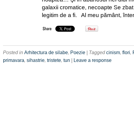
galaxii cromatice, necoapte Se zbat 
legitim de a fi. Al meu pământ, înte
Posted in
Arhitectura de silabe
,
Poezie
| Tagged
cinism
,
flori
,
primavara
,
sihastrie
,
tristete
,
tun
|
Leave a response