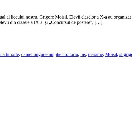
ual al liceului nostru, Grigore Moisil. Elevii claselor a X-a au organizat c
elevii din clasele a IX-a şi „Concursul de postere”, […]
tina timofte
,
daniel ungureanu
,
ilie croitoriu
,
liis
,
maxime
,
Moisil
,
sf grig