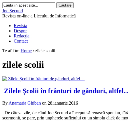
Joc Secund
Revista on-line a Liceului de Informatică
Revista
Despre
Redacția
Contact
Te afli în:
Home
/
zilele scolii
zilele scolii
Zilele Școlii în frânturi de gânduri, altfel
By
Anamaria Ghiban
on
28 ianuarie 2016
De câteva zile, de când Joc Secund a început să renască spontan, fără 
scormonit, se pare, prin ungherele sufletului cu un simplu click de