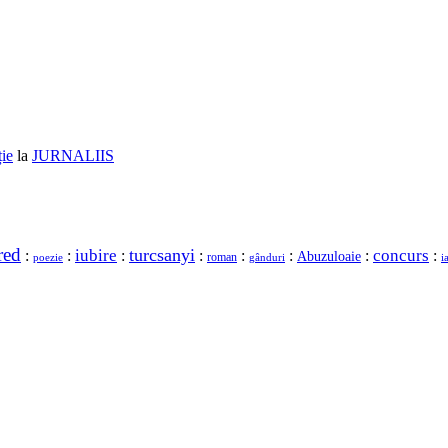
ție
la
JURNALIIS
red
turcsanyi
concurs
iubire
:
:
:
:
:
:
:
:
Abuzuloaie
roman
gânduri
poezie
i