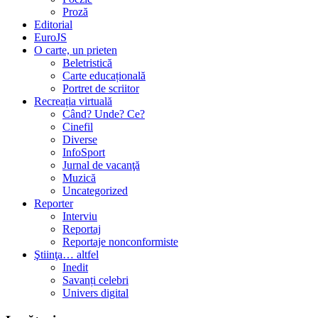
Proză
Editorial
EuroJS
O carte, un prieten
Beletristică
Carte educațională
Portret de scriitor
Recreația virtuală
Când? Unde? Ce?
Cinefil
Diverse
InfoSport
Jurnal de vacanţă
Muzică
Uncategorized
Reporter
Interviu
Reportaj
Reportaje nonconformiste
Ştiinţa… altfel
Inedit
Savanți celebri
Univers digital