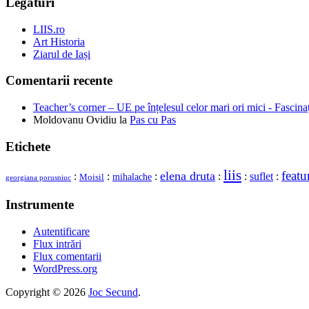
Legături
LIIS.ro
Art Historia
Ziarul de Iași
Comentarii recente
Teacher’s corner – UE pe înțelesul celor mari ori mici - Fascina
Moldovanu Ovidiu
la
Pas cu Pas
Etichete
liis
featu
elena druta
:
:
:
:
:
suflet
:
mihalache
Moisil
georgiana porusniuc
Instrumente
Autentificare
Flux intrări
Flux comentarii
WordPress.org
Copyright © 2026
Joc Secund
.