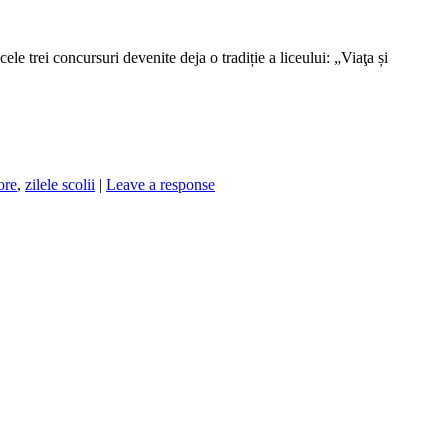
ele trei concursuri devenite deja o tradiție a liceului: „Viaţa și
ore
,
zilele scolii
|
Leave a response