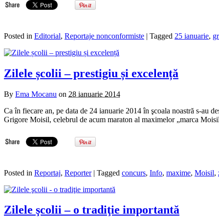
Posted in
Editorial
,
Reportaje nonconformiste
| Tagged
25 ianuarie
,
gr
Zilele școlii – prestigiu și excelență
By
Ema Mocanu
on
28 ianuarie 2014
Ca în fiecare an, pe data de 24 ianuarie 2014 în şcoala noastră s-au desfă
Grigore Moisil, celebrul de acum maraton al maximelor „marca Moisil”, pr
Posted in
Reportaj
,
Reporter
| Tagged
concurs
,
Info
,
maxime
,
Moisil
,
Zilele şcolii – o tradiţie importantă