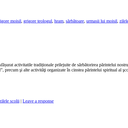
igore moisil
,
grigore teologul
,
hram
,
sărbătoare
,
urmasii lui moisil
,
zilel
șurat activitatile tradiționale prilejuite de sărbătorirea părintelui nostru
ecum şi alte activităţi organizate în cinstea părintelui spiritual al şco
zilele scolii
|
Leave a response