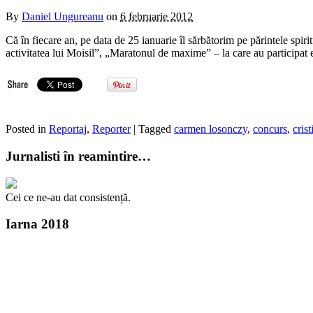
By
Daniel Ungureanu
on
6 februarie 2012
Că în fiecare an, pe data de 25 ianuarie îl sărbătorim pe părintele spirit
activitatea lui Moisil”, „Maratonul de maxime” – la care au participat 
Posted in
Reportaj
,
Reporter
| Tagged
carmen losonczy
,
concurs
,
cris
Jurnalisti în reamintire…
Cei ce ne-au dat consistență.
Iarna 2018