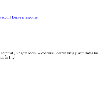
e scolii
|
Leave a response
 spiritual , Grigore Moisil – concursul despre viaţa şi activitatea lui
lii. În […]