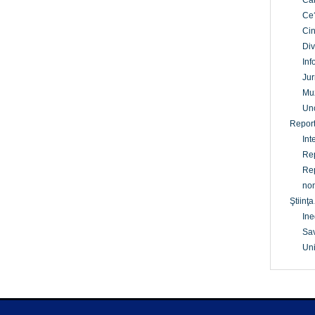
Câ
Ce
Cin
Div
Inf
Jur
Mu
Un
Report
Int
Rep
Rep
non
Ştiinţa
Ine
Sav
Uni