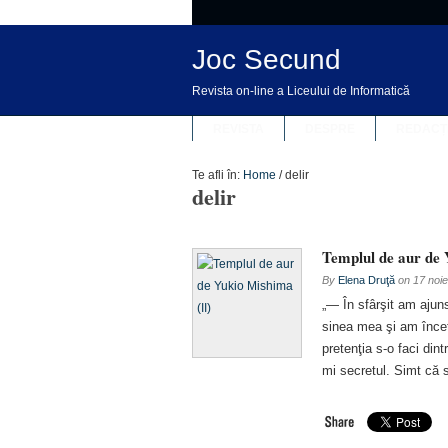
Joc Secund
Revista on-line a Liceului de Informatică
REVISTA
DESPRE
REDACȚ
Te afli în:
Home
/
delir
delir
Templul de aur de 
By
Elena Druţă
on
17 noi
„— În sfârşit am ajun
sinea mea şi am încet
pretenţia s-o faci din
mi secretul. Simt că s