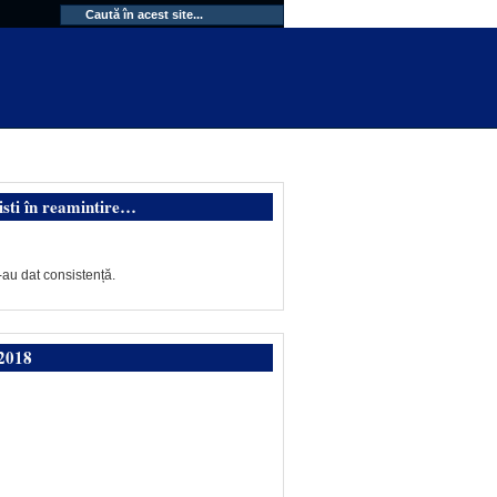
isti în reamintire…
-au dat consistență.
2018