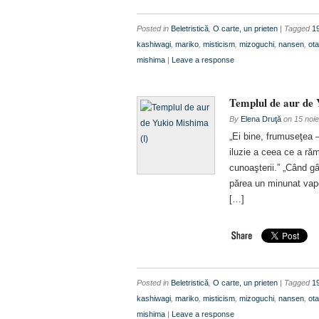
Posted in
Beletristică
,
O carte, un prieten
| Tagged
1
kashiwagi
,
mariko
,
misticism
,
mizoguchi
,
nansen
,
ota
mishima
|
Leave a response
Templul de aur de 
By
Elena Druţă
on
15 noi
„Ei bine, frumuseţea 
iluzie a ceea ce a ră
cunoaşterii.” „Când g
părea un minunat vapo
[…]
Posted in
Beletristică
,
O carte, un prieten
| Tagged
1
kashiwagi
,
mariko
,
misticism
,
mizoguchi
,
nansen
,
ota
mishima
|
Leave a response