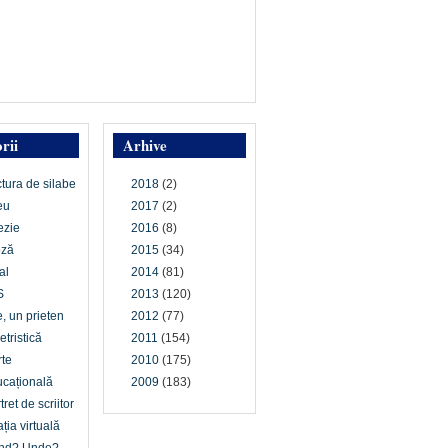
rii
Arhive
ctura de silabe
2018
(2)
eu
2017
(2)
ezie
2016
(8)
oză
2015
(34)
al
2014
(81)
S
2013
(120)
e, un prieten
2012
(77)
etristică
2011
(154)
te
2010
(175)
cațională
2009
(183)
tret de scriitor
ția virtuală