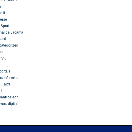
nd? Unde?
?
efil
erse
oSport
nal de vacanţă
zică
categorized
er
erviu
ortaj
ortaje
conformiste
… altfel
dit
anți celebri
vers digital