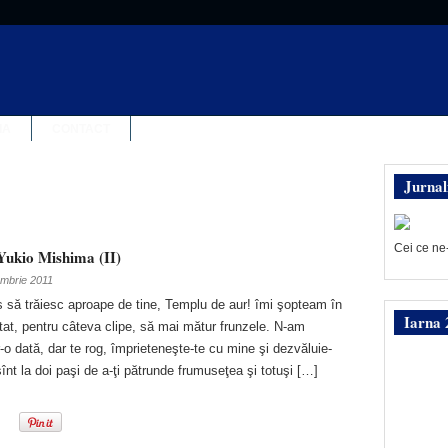
IA
CONTACT
Jurnal
Cei ce ne
Yukio Mishima (II)
embrie 2011
s să trăiesc aproape de tine, Templu de aur! îmi şopteam în
Iarna 
at, pentru câteva clipe, să mai mătur frunzele. N-am
tr-o dată, dar te rog, împrieteneşte-te cu mine şi dezvăluie-
înt la doi paşi de a-ţi pătrunde frumuseţea şi totuşi […]