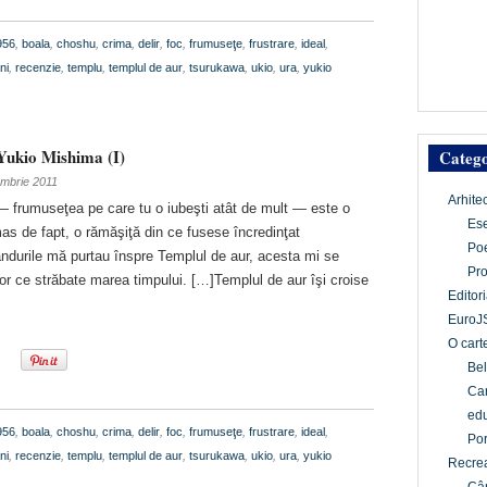
956
,
boala
,
choshu
,
crima
,
delir
,
foc
,
frumuseţe
,
frustrare
,
ideal
,
ni
,
recenzie
,
templu
,
templul de aur
,
tsurukawa
,
ukio
,
ura
,
yukio
Yukio Mishima (I)
Catego
embrie 2011
Arhite
— frumuseţea pe care tu o iubeşti atât de mult — este o
Es
mas de fapt, o rămăşiţă din ce fusese încredinţat
Po
ândurile mă purtau înspre Templul de aur, acesta mi se
Pr
r ce străbate marea timpului. […]Templul de aur îşi croise
Editori
EuroJ
O cart
Bel
Car
edu
956
,
boala
,
choshu
,
crima
,
delir
,
foc
,
frumuseţe
,
frustrare
,
ideal
,
Por
ni
,
recenzie
,
templu
,
templul de aur
,
tsurukawa
,
ukio
,
ura
,
yukio
Recrea