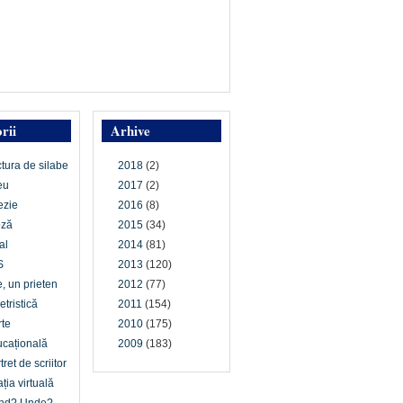
rii
Arhive
ctura de silabe
2018
(2)
eu
2017
(2)
ezie
2016
(8)
oză
2015
(34)
al
2014
(81)
S
2013
(120)
e, un prieten
2012
(77)
etristică
2011
(154)
te
2010
(175)
cațională
2009
(183)
tret de scriitor
ția virtuală