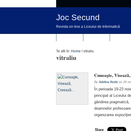
Joc Secund
Revista on-line a Liceului de Informatică
REVISTA
DESPRE
REDACȚ
Te afli în:
Home
/
vitraliu
vitraliu
Cunoaşte, Visează
By
Adelina Iftode
on
26 no
În perioada 19-23 noie
principal al Liceului 
gândirea pragmatică, n
doamnelor profesoare 
organizarea expoziţiei