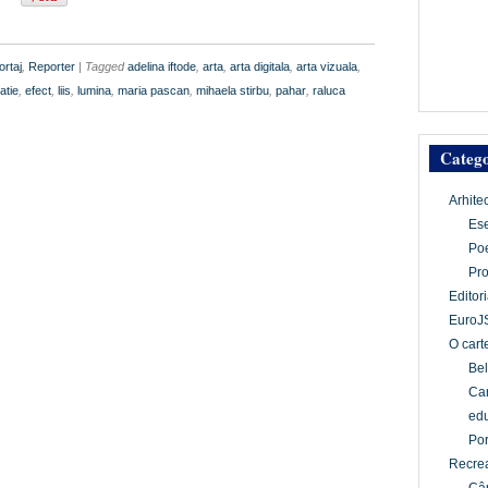
rtaj
,
Reporter
| Tagged
adelina iftode
,
arta
,
arta digitala
,
arta vizuala
,
atie
,
efect
,
liis
,
lumina
,
maria pascan
,
mihaela stirbu
,
pahar
,
raluca
Catego
Arhite
Es
Po
Pr
Editori
EuroJ
O cart
Bel
Car
edu
Por
Recrea