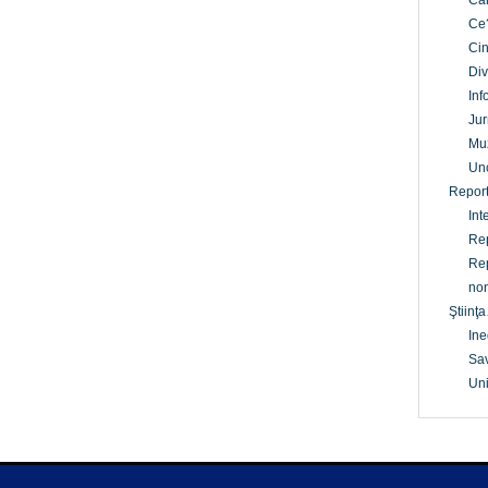
Câ
Ce
Cin
Div
Inf
Jur
Mu
Un
Report
Int
Rep
Rep
non
Ştiinţa
Ine
Sav
Uni