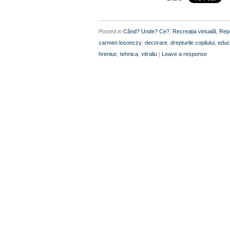
Posted in
Când? Unde? Ce?
,
Recreația virtuală
,
Repo
carmen losonczy
,
decorare
,
drepturile copilului
,
educ
hreniuc
,
tehnica
,
vitraliu
|
Leave a response