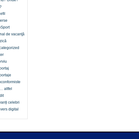
nd? Unde?
?
efil
erse
oSport
nal de vacanţă
zică
categorized
er
erviu
ortaj
ortaje
conformiste
… altfel
dit
anți celebri
vers digital