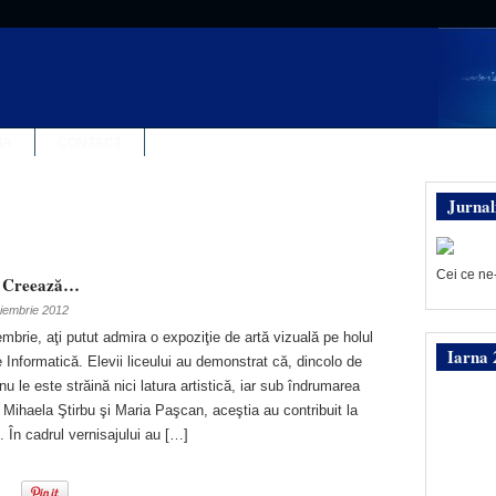
IA
CONTACT
Jurnal
Cei ce ne
, Creează…
iembrie 2012
mbrie, aţi putut admira o expoziţie de artă vizuală pe holul
Iarna 
de Informatică. Elevii liceului au demonstrat că, dincolo de
u le este străină nici latura artistică, iar sub îndrumarea
Mihaela Ştirbu şi Maria Paşcan, aceştia au contribuit la
. În cadrul vernisajului au […]