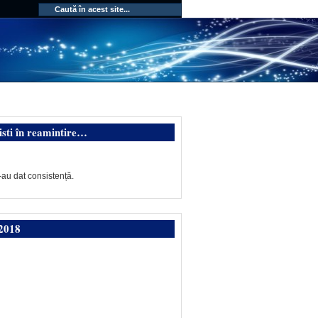
isti în reamintire…
-au dat consistență.
2018