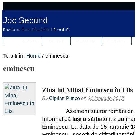
Joc Secund
Revista on-line a Liceului de Informatică
REVISTA
DESPRE
REDACȚIA
CONTACT
Te afli în:
Home
/
eminescu
eminescu
Ziua lui Mihai Eminescu în Liis
By
Ciprian Purice
on
21 ianuarie 2013
Asemeni tuturor românilor, Lic
Informatică Iași a sărbatorit ziua ma
Eminescu. La data de 15 ianuarie 1
Eminescu, socotit de cititorii români ș