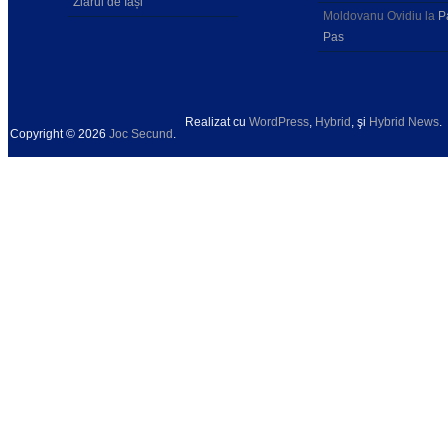
Ziarul de Iași
Moldovanu Ovidiu
la
P
Pas
Realizat cu
WordPress
,
Hybrid
, şi
Hybrid News
.
Copyright © 2026
Joc Secund
.