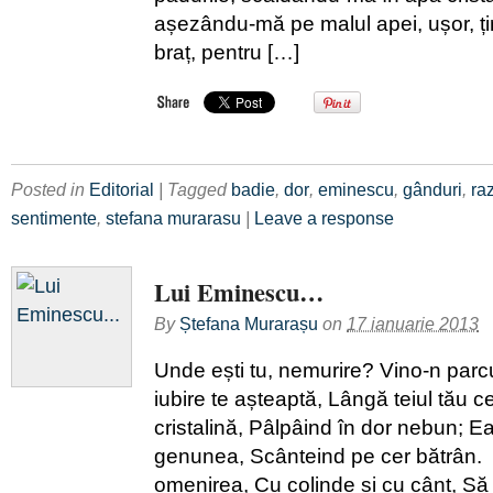
așezându-mă pe malul apei, ușor, ț
braț, pentru […]
Posted in
Editorial
| Tagged
badie
,
dor
,
eminescu
,
gânduri
,
ra
sentimente
,
stefana murarasu
|
Leave a response
Lui Eminescu…
By
Ștefana Murarașu
on
17 ianuarie 2013
Unde ești tu, nemurire? Vino-n parc
iubire te așteaptă, Lângă teiul tău c
cristalină, Pâlpâind în dor nebun; Ea
genunea, Scânteind pe cer bătrân.
omenirea, Cu colinde și cu cânt, Să