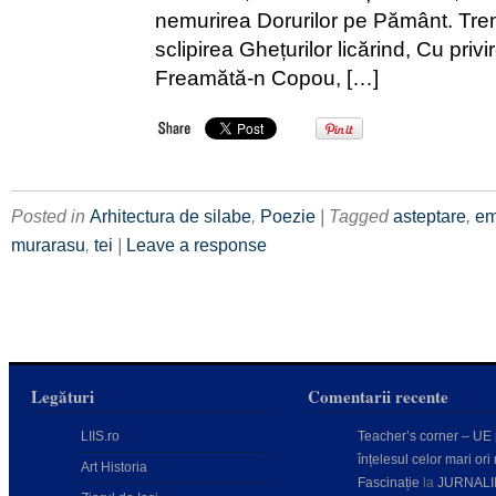
nemurirea Dorurilor pe Pământ. Tre
sclipirea Ghețurilor licărind, Cu priv
Freamătă-n Copou, […]
Posted in
Arhitectura de silabe
,
Poezie
| Tagged
asteptare
,
em
murarasu
,
tei
|
Leave a response
Legături
Comentarii recente
LIIS.ro
Teacher’s corner – UE
înțelesul celor mari ori 
Art Historia
Fascinație
la
JURNALI