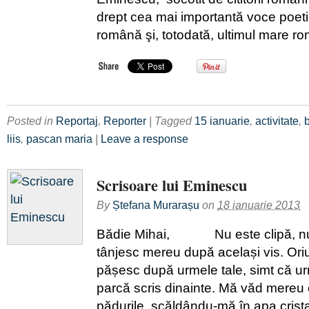
drept cea mai importantă voce poetic
română şi, totodată, ultimul mare ro
Posted in
Reportaj
,
Reporter
| Tagged
15 ianuarie
,
activitate
,
b
liis
,
pascan maria
|
Leave a response
Scrisoare lui Eminescu
By
Ștefana Murarașu
on
18 ianuarie 2013
Bădie Mihai, Nu este clipă, nu 
tânjesc mereu după același vis. Oriu
pășesc după urmele tale, simt că 
parcă scris dinainte. Mă văd mereu 
pădurile, scăldându-mă în apa cristal