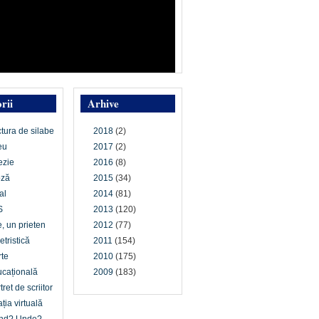
rii
Arhive
ctura de silabe
2018
(2)
eu
2017
(2)
ezie
2016
(8)
oză
2015
(34)
al
2014
(81)
S
2013
(120)
e, un prieten
2012
(77)
etristică
2011
(154)
te
2010
(175)
cațională
2009
(183)
tret de scriitor
ția virtuală