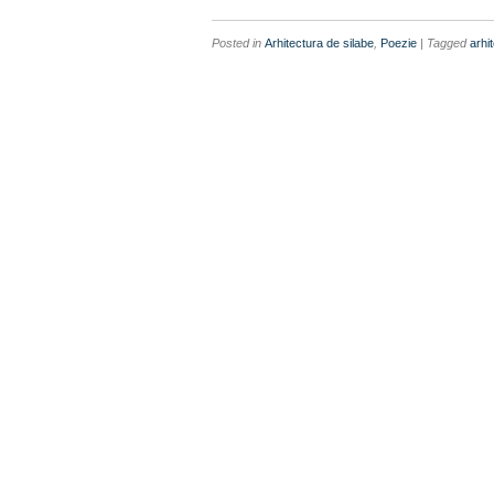
Posted in
Arhitectura de silabe
,
Poezie
| Tagged
arhi