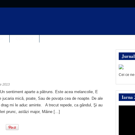
IA
CONTACT
Jurnal
Cei ce ne
ie 2013
s Un sentiment aparte a pătruns. Este acea melancolie, E
Iarna 
e jucaria mică, poate, Sau de povața cea de noapte. De ale
u drag mi le aduc aminte. A trecut repede, ca gândul, Şi au
 Ieri prunc, astăzi major, Mâine […]