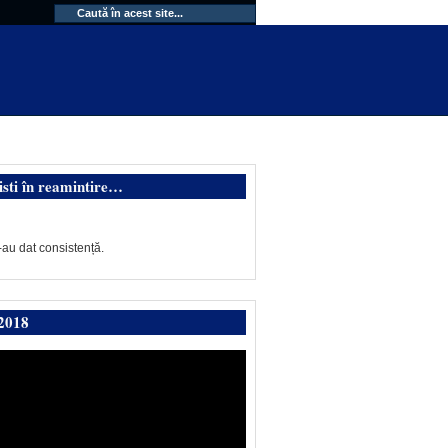
isti în reamintire…
-au dat consistență.
2018