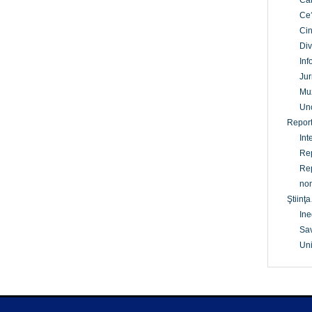
Câ
Ce
Cin
Div
Inf
Jur
Mu
Un
Report
Int
Rep
Rep
non
Ştiinţa
Ine
Sav
Uni