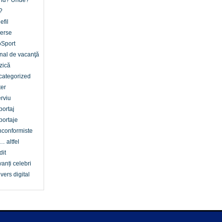
nd? Unde?
?
efil
erse
oSport
nal de vacanţă
zică
categorized
er
erviu
ortaj
ortaje
conformiste
… altfel
dit
anți celebri
vers digital