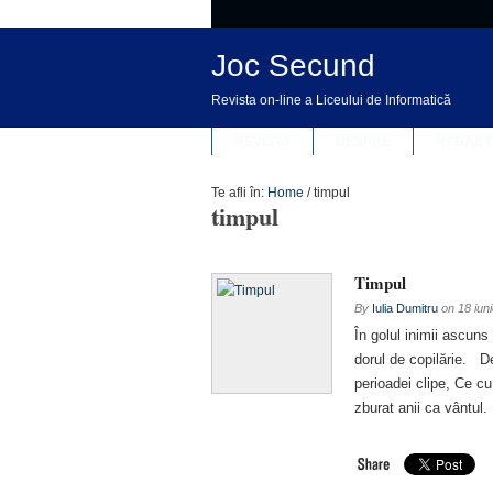
Joc Secund
Revista on-line a Liceului de Informatică
REVISTA
DESPRE
REDACȚ
Te afli în:
Home
/
timpul
timpul
Timpul
By
Iulia Dumitru
on
18 iun
În golul inimii ascun
dorul de copilărie. D
perioadei clipe, Ce c
zburat anii ca vântul.