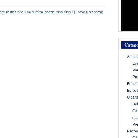
tectura de silabe
,
iulia dumitru
,
poezie
,
timp
,
timpul
|
Leave a response
Catego
Arhite
Es
Po
Pr
Editori
EuroJ
O cart
Bel
Car
edu
Por
Recrea