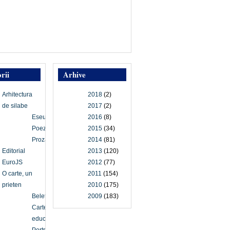
rii
Arhive
Arhitectura
2018
(2)
de silabe
2017
(2)
Eseu
2016
(8)
Poezie
2015
(34)
Proză
2014
(81)
Editorial
2013
(120)
EuroJS
2012
(77)
O carte, un
2011
(154)
prieten
2010
(175)
Beletristică
2009
(183)
Carte
educațională