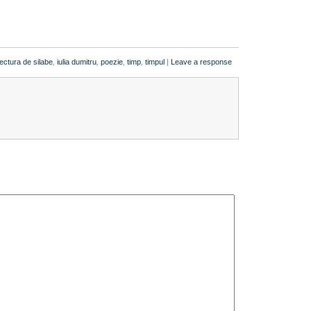
tectura de silabe
,
iulia dumitru
,
poezie
,
timp
,
timpul
|
Leave a response