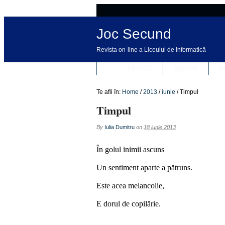
Joc Secund
Revista on-line a Liceului de Informatică
REVISTA
DESPRE
R
Te afli în:
Home
/
2013
/
iunie
/
Timpul
Timpul
By
Iulia Dumitru
on
18 iunie 2013
În golul inimii ascuns
Un sentiment aparte a pătruns.
Este acea melancolie,
E dorul de copilărie.