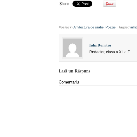
Posted in
Arhitectura de silabe
,
Poezie
| Tagged
arhi
Iulia Dumitru
Redactor, clasa a XII-a F
Lasă un Răspuns
Comentariu