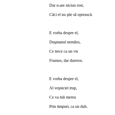
Dar n-are niciun rost,
Căci el nu ştie să oprească.
E vorba despre el,
Duşmanul nemilos,
Ce trece ca un vis
Frumos, dar dureros.
E vorba despre el,
Al veşniciei trup,
Ce va trăi mereu
Prin timpuri, ca un duh.