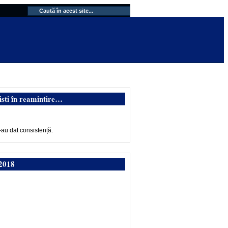
isti în reamintire…
-au dat consistență.
2018