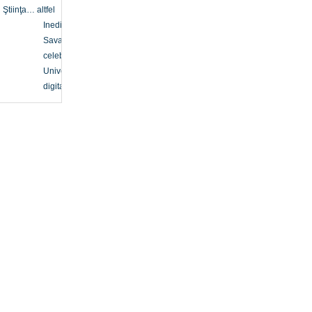
Ştiinţa… altfel
Inedit
Savanți
celebri
Univers
digital