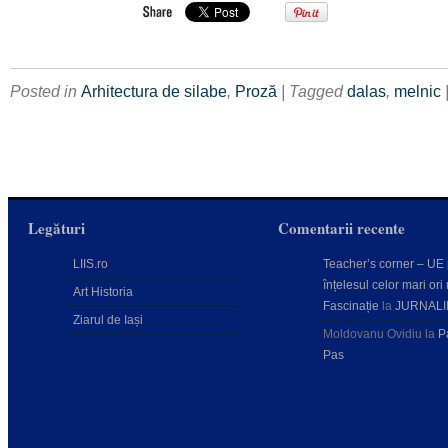
Posted in
Arhitectura de silabe
,
Proză
| Tagged
dalas
,
melnic
Legături
Comentarii recente
LIIS.ro
Teacher’s corner – UE
înțelesul celor mari ori 
Art Historia
Fascinație
la
JURNALI
Ziarul de Iași
Moldovanu Ovidiu
la
P
Pas