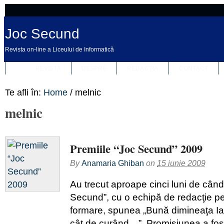
Joc Secund
Revista on-line a Liceului de Informatică
REVISTA
DESPRE
REDACȚIA
CONTACT
Te afli în:
Home
/
melnic
melnic
Premiile “Joc Secund” 2009
By
Anamaria Ghiban
on
15 iunie 2009
Au trecut aproape cinci luni de când
Secund”, cu o echipă de redacţie pe
formare, spunea „Bună dimineaţa I
cât de curând…”. Promisiunea a fos