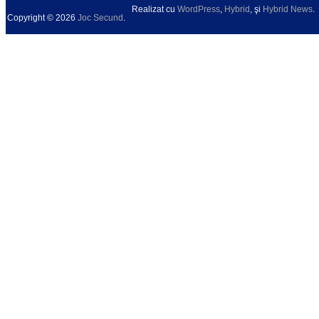
Realizat cu
WordPress
,
Hybrid
, şi
Hybrid News
.
Copyright © 2026
Joc Secund
.