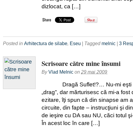
dizlocat, ca […]
Posted in
Arhitectura de silabe
,
Eseu
| Tagged
melnic
|
3 Res
Scrisoare către mine însumi
By
Vlad Melnic
on
29 mai 2009
Dragă Suflet!?… Nu-mi eşti „dr
„drag”, dar mărturisesc că mi-a fost 
ezitare, îţi spun că din sinapse am 
circuite, din fapte – instrucţiuni şi di
de ieşire cu DA sau NU, căci totul şi
În acest loc în care […]