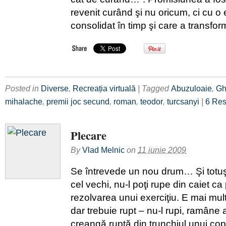
revenit curând şi nu oricum, ci cu o
consolidat în timp şi care a transfor
Posted in
Diverse
,
Recreația virtuală
| Tagged
Abuzuloaie
,
Gh
mihalache
,
premii joc secund
,
roman
,
teodor
,
turcsanyi
|
6 Re
Plecare
By
Vlad Melnic
on
11 iunie 2009
Se întrevede un nou drum… Şi totuşi 
cel vechi, nu-l poţi rupe din caiet ca
rezolvarea unui exerciţiu. E mai mul
dar trebuie rupt – nu-l rupi, ramâne a
creangă ruptă din trunchiul unui co