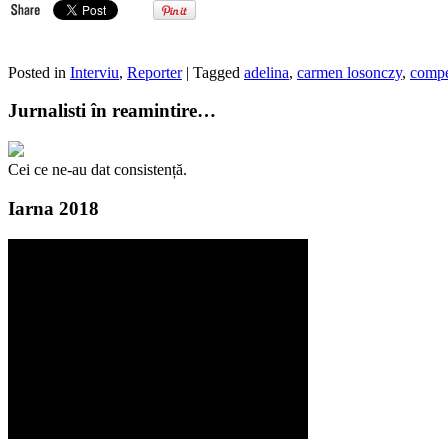
Posted in
Interviu
,
Reporter
| Tagged
adelina
,
carmen losonczy
,
compe
Jurnalisti în reamintire…
Cei ce ne-au dat consistență.
Iarna 2018