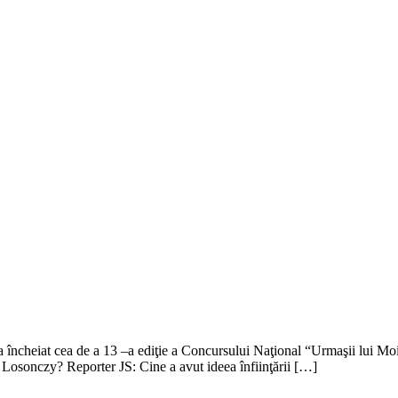
ncheiat cea de a 13 –a ediţie a Concursului Naţional “Urmaşii lui Mois
Losonczy? Reporter JS: Cine a avut ideea înfiinţării […]