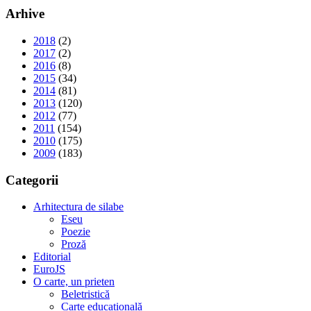
Arhive
2018
(2)
2017
(2)
2016
(8)
2015
(34)
2014
(81)
2013
(120)
2012
(77)
2011
(154)
2010
(175)
2009
(183)
Categorii
Arhitectura de silabe
Eseu
Poezie
Proză
Editorial
EuroJS
O carte, un prieten
Beletristică
Carte educațională