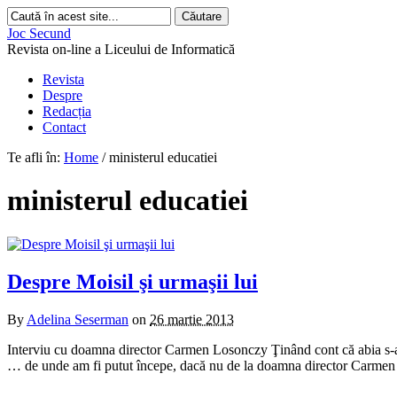
Joc Secund
Revista on-line a Liceului de Informatică
Revista
Despre
Redacția
Contact
Te afli în:
Home
/
ministerul educatiei
ministerul educatiei
Despre Moisil şi urmaşii lui
By
Adelina Seserman
on
26 martie 2013
Interviu cu doamna director Carmen Losonczy Ţinând cont că abia s-a î
… de unde am fi putut începe, dacă nu de la doamna director Carmen 