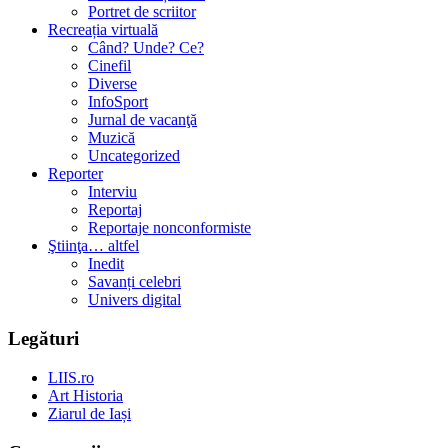
Portret de scriitor
Recreația virtuală
Când? Unde? Ce?
Cinefil
Diverse
InfoSport
Jurnal de vacanţă
Muzică
Uncategorized
Reporter
Interviu
Reportaj
Reportaje nonconformiste
Ştiinţa… altfel
Inedit
Savanți celebri
Univers digital
Legături
LIIS.ro
Art Historia
Ziarul de Iași