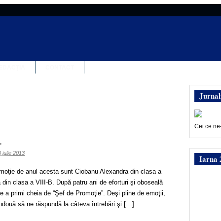
EDACȚIA
CONTACT
Jurnal
Cei ce ne
…
8 iulie 2013
Iarna 
moţie de anul acesta sunt Ciobanu Alexandra din clasa a
a din clasa a VIII-B. După patru ani de eforturi şi oboseală
 de a primi cheia de “Şef de Promoţie”. Deşi pline de emoţii,
două să ne răspundă la câteva întrebări şi […]