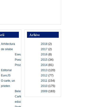
rii
Arhive
Arhitectura
2018
(2)
de silabe
2017
(2)
Eseu
2016
(8)
Poezie
2015
(34)
Proză
2014
(81)
Editorial
2013
(120)
EuroJS
2012
(77)
O carte, un
2011
(154)
prieten
2010
(175)
Beletristică
2009
(183)
Carte
educațională