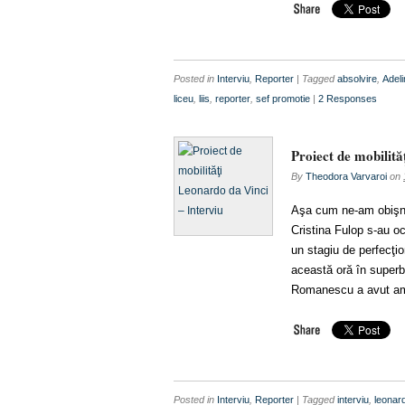
Posted in
Interviu
,
Reporter
| Tagged
absolvire
,
Adel
liceu
,
liis
,
reporter
,
sef promotie
|
2 Responses
Proiect de mobilită
By
Theodora Varvaroi
on
Aşa cum ne-am obişnu
Cristina Fulop s-au oc
un stagiu de perfecţion
această oră în superb
Romanescu a avut ama
Posted in
Interviu
,
Reporter
| Tagged
interviu
,
leonard