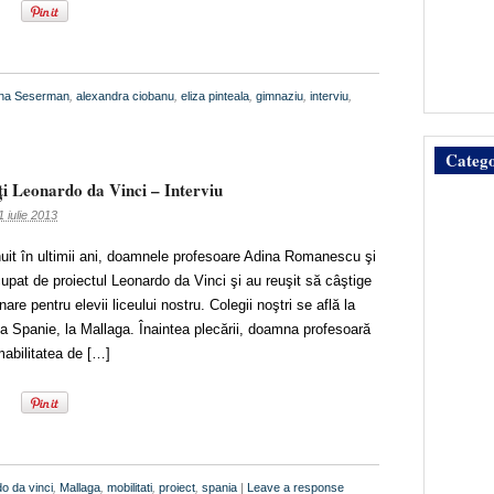
ina Seserman
,
alexandra ciobanu
,
eliza pinteala
,
gimnaziu
,
interviu
,
Catego
ţi Leonardo da Vinci – Interviu
1 iulie 2013
it în ultimii ani, doamnele profesoare Adina Romanescu şi
upat de proiectul Leonardo da Vinci şi au reuşit să câştige
are pentru elevii liceului nostru. Colegii noştri se află la
a Spanie, la Mallaga. Înaintea plecării, doamna profesoară
bilitatea de […]
o da vinci
,
Mallaga
,
mobilitati
,
proiect
,
spania
|
Leave a response