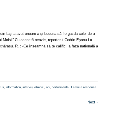
in Iași a avut onoare a și bucuria să fie gazda celei de-a
lui Moisil”.Cu această ocazie, reporterul Codrin Eșanu i-a
nărașu. R. : -Ce înseamnă să te califici la faza națională a
rus
,
informatica
,
interviu
,
olimpici
,
oni
,
performanta
|
Leave a response
Next »