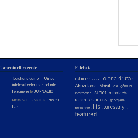
Comentarii recente
Etichete
elena druta
iubire
Teacher’s corner – UE pe
:
:
:
poezie
înțelesul celor mari ori mici -
Abuzuloaie
Moisil
:
:
:
:
iasi
gânduri
Fascinație
la
JURNALIIS
suflet
mihalache
:
:
:
informatica
concurs
Moldovanu Ovidiu
la
Pas cu
roman
:
:
georgiana
liis
turcsanyi
Pas
:
:
:
porusniuc
featured