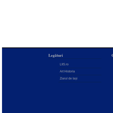
Legături
LIIS.ro
Art Historia
Ziarul de Iași