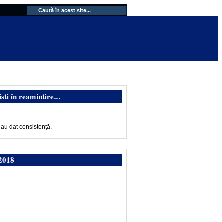
isti în reamintire…
-au dat consistență.
2018