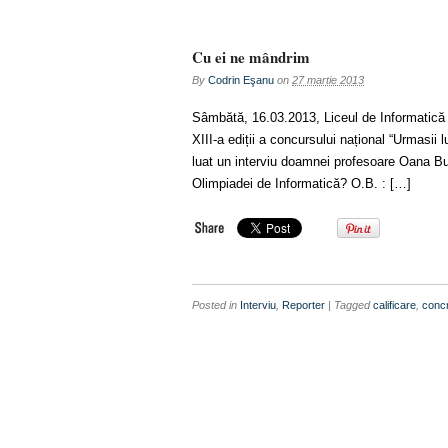
Cu ei ne mândrim
By
Codrin Eşanu
on
27 martie 2013
Sâmbătă, 16.03.2013, Liceul de Informatică d
XIII-a ediții a concursului național “Urmasii 
luat un interviu doamnei profesoare Oana But
Olimpiadei de Informatică? O.B. : […]
Posted in
Interviu
,
Reporter
| Tagged
calificare
,
conc