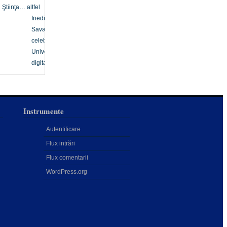
Ştiinţa… altfel
Inedit
Savanți
celebri
Univers
digital
Instrumente
Autentificare
Flux intrări
Flux comentarii
WordPress.org