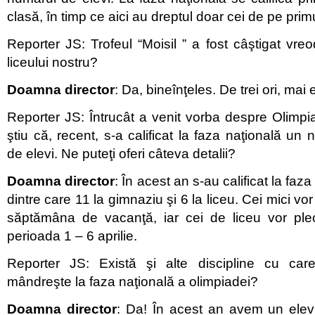
clasă, în timp ce aici au dreptul doar cei de pe primu
Reporter JS: Trofeul “Moisil ” a fost câştigat vre
liceului nostru?
Doamna director
: Da, bineînţeles. De trei ori, mai 
Reporter JS: Întrucât a venit vorba despre Olimpi
ştiu că, recent, s-a calificat la faza naţională un
de elevi. Ne puteţi oferi câteva detalii?
Doamna director
: În acest an s-au calificat la faza
dintre care 11 la gimnaziu şi 6 la liceu. Cei mici vo
săptămâna de vacanţă, iar cei de liceu vor ple
perioada 1 – 6 aprilie.
Reporter JS: Există şi alte discipline cu car
mândreşte la faza naţională a olimpiadei?
Doamna director
: Da! În acest an avem un elev