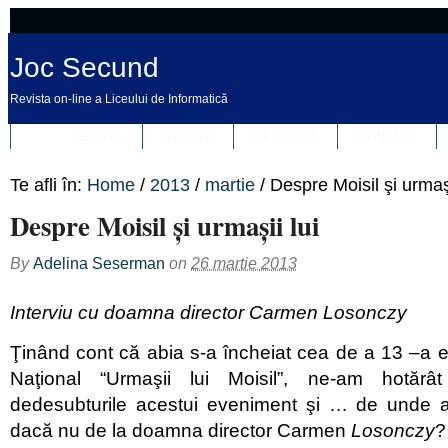
Joc Secund
Revista on-line a Liceului de Informatică
REVISTA
DESPRE
REDACȚIA
CONTACT
Te afli în:
Home
/
2013
/
martie
/
Despre Moisil şi urmaşi
Despre Moisil şi urmaşii lui
By
Adelina Seserman
on
26 martie 2013
Interviu cu doamna director Carmen Losonczy
Ţinând cont că abia s-a încheiat cea de a 13 –a e
Naţional “Urmaşii lui Moisil”, ne-am hotărâ
dedesubturile acestui eveniment şi … de unde a
dacă nu de la doamna director Carmen
Losonczy
?