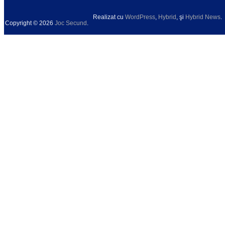
Realizat cu
WordPress
,
Hybrid
, şi
Hybrid News
.
Copyright © 2026
Joc Secund
.