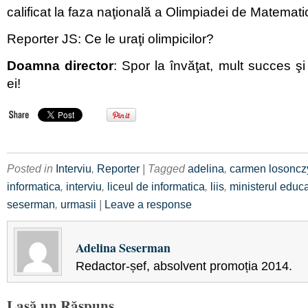
calificat la faza naţională a Olimpiadei de Matemati
Reporter JS: Ce le uraţi olimpicilor?
Doamna director
: Spor la învăţat, mult succes şi
ei!
Posted in
Interviu
,
Reporter
| Tagged
adelina
,
carmen losoncz
informatica
,
interviu
,
liceul de informatica
,
liis
,
ministerul educa
seserman
,
urmasii
|
Leave a response
Adelina Seserman
Redactor-șef, absolvent promoția 2014.
Lasă un Răspuns