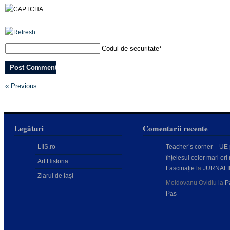
Codul de securitate
*
« Previous
Legături
Comentarii recente
LIIS.ro
Teacher’s corner – UE
înțelesul celor mari ori 
Art Historia
Fascinație
la
JURNALI
Ziarul de Iași
Moldovanu Ovidiu
la
P
Pas