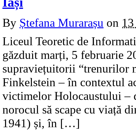
Iași
By
Ștefana Murarașu
on
13
Liceul Teoretic de Informati
găzduit marți, 5 februarie 2
supraviețuitorii “trenurilor
Finkelstein – în contextul a
victimelor Holocaustului – 
norocul să scape cu viață di
1941) și, în […]