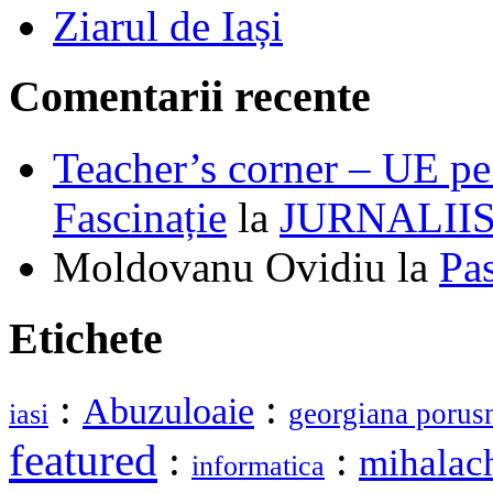
Ziarul de Iași
Comentarii recente
Teacher’s corner – UE pe 
Fascinație
la
JURNALII
Moldovanu Ovidiu
la
Pa
Etichete
:
:
Abuzuloaie
georgiana porus
iasi
featured
:
:
mihalac
informatica