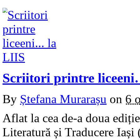
Scriitori printre liceen
By
Ștefana Murarașu
on
6 
Aflat la cea de-a doua ediție
Literatură și Traducere Iași