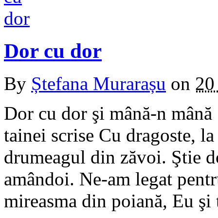
Dor cu dor
By
Ștefana Murarașu
on
20
Dor cu dor şi mână-n mână Ş
tainei scrise Cu dragoste, l
drumeagul din zăvoi. Ştie d
amândoi. Ne-am legat pentru 
mireasma din poiană, Eu şi 