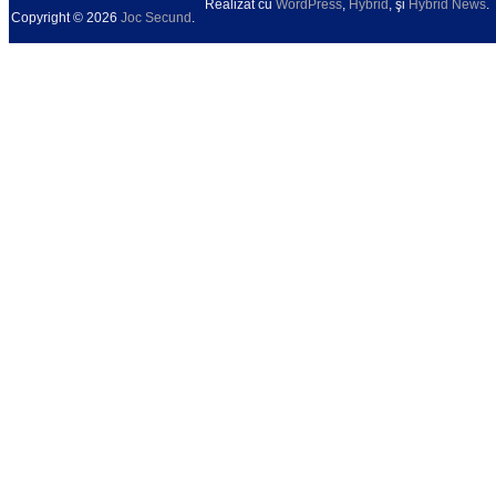
Realizat cu
WordPress
,
Hybrid
, şi
Hybrid News
.
Copyright © 2026
Joc Secund
.