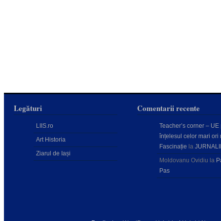
Legături
Comentarii recente
LIIS.ro
Teacher’s corner – UE
înțelesul celor mari ori 
Art Historia
Fascinație
la
JURNALI
Ziarul de Iași
Moldovanu Ovidiu
la
P
Pas