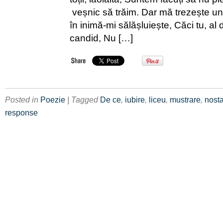
veșnic să trăim. Dar mă trezește un
în inimă-mi sălășluiește, Căci tu, al d
candid, Nu […]
Posted in
Poezie
| Tagged
De ce
,
iubire
,
liceu
,
mustrare
,
nosta
response