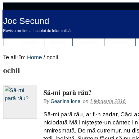
Joc Secund
Revista on-line a Liceului de Informatică
REVISTA
DESPRE
REDACȚIA
CONTACT
Te afli în:
Home
/
ochii
ochii
Să-mi pară rău?
By
Geanina Ionel
on
1 februarie 2016
Să-mi pară rău, ar fi-n zadar, Căci a
niciodată Mă liniștește-un cântec lin
nmiresmată. De mă cutremur, nu disp
toții, laolaltă, Suntem făcuți să nu pi