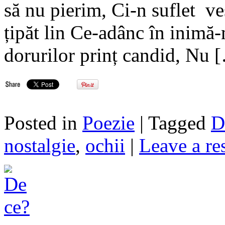
să nu pierim, Ci-n suflet ve
țipăt lin Ce-adânc în inimă-m
dorurilor prinț candid, Nu 
Posted in
Poezie
| Tagged
D
nostalgie
,
ochii
|
Leave a re