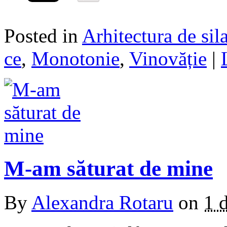
Posted in
Arhitectura de sil
ce
,
Monotonie
,
Vinovăție
|
M-am săturat de mine
By
Alexandra Rotaru
on
1 