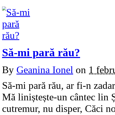
Să-mi pară rău?
By
Geanina Ionel
on
1 febr
Să-mi pară rău, ar fi-n zada
Mă liniștește-un cântec lin
cutremur, nu disper, Căci noi