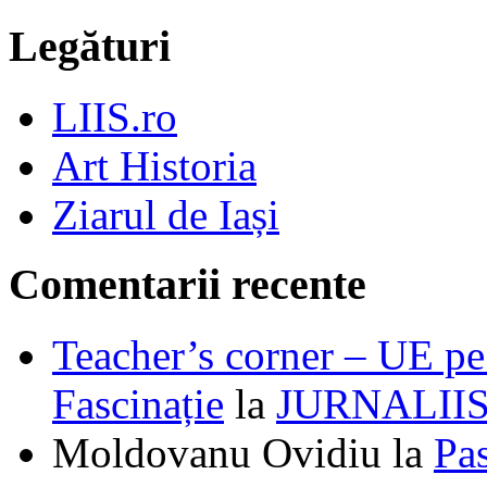
Legături
LIIS.ro
Art Historia
Ziarul de Iași
Comentarii recente
Teacher’s corner – UE pe 
Fascinație
la
JURNALII
Moldovanu Ovidiu
la
Pa