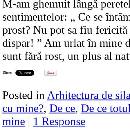
M-am ghemuit lângă peretele
sentimentelor: „ Ce se întâ
prost? Nu pot sa fiu fericită
dispar! ” Am urlat în mine 
sunt fără rost, un plus al na
Posted in
Arhitectura de sil
cu mine?
,
De ce
,
De ce totu
mine
|
1 Response