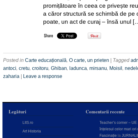
promițătoare în ceea ce privește re
a căror structură se schimbă de pe o 
poate, un act de curaj – însă unul [
Posted in
Carte educațională
,
O carte, un prieten
| Tagged
adm
antoci
,
cretu
,
croitoru
,
Ghiban
,
ladunca
,
mirsanu
,
Moisil
,
nedel
zaharia
|
Leave a response
Legături
Comentarii recente
LIIS.ro
Teacher’s corner – UE
înțelesul celor mari ori 
Art Historia
Fascinație
la
JURNALI