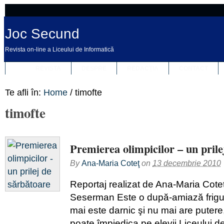
Joc Secund
Revista on-line a Liceului de Informatică
REVISTA
DESPRE
REDACȚIA
CONTACT
Te afli în:
Home
/
timofte
timofte
Premierea olimpicilor – un prile
By
Ana-Maria Coteţ
on
13 decembrie 2010
Reportaj realizat de Ana-Maria Coteț
Seserman Este o după-amiază frigu
mai este darnic şi nu mai are putere,
poate împiedica pe elevii Liceului d