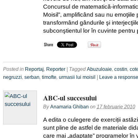
Concursul de matematică-informatică
Moisil”, amplificând sau nu emoţiile p
transformând gândurile şi interjecţii
subconştientul lor în cuvinte pentru pu
Posted in
Reportaj
,
Reporter
| Tagged
Abuzuloaie
,
costin
,
cot
negruzzi
,
serban
,
timofte
,
urmasii lui moisil
|
Leave a respons
ABC-ul succesului
By
Anamaria Ghiban
on
17 februarie 2010
A edita o culegere de exerciții astăzi,
sunt pline de astfel de materiale di
care mai „adaptate” programelor în 