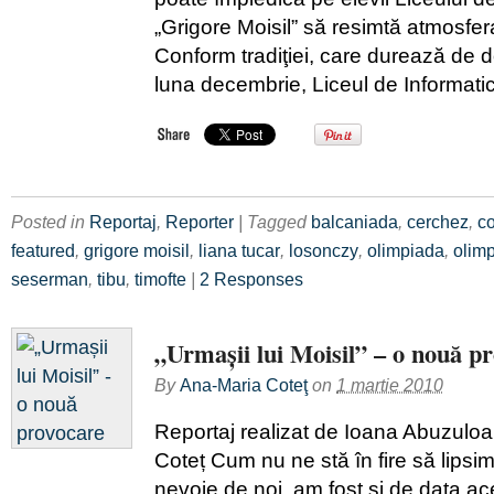
„Grigore Moisil” să resimtă atmosfe
Conform tradiţiei, care durează de d
luna decembrie, Liceul de Informati
Posted in
Reportaj
,
Reporter
| Tagged
balcaniada
,
cerchez
,
co
featured
,
grigore moisil
,
liana tucar
,
losonczy
,
olimpiada
,
olimp
seserman
,
tibu
,
timofte
|
2 Responses
„Urmașii lui Moisil” – o nouă p
By
Ana-Maria Coteţ
on
1 martie 2010
Reportaj realizat de Ioana Abuzuloa
Coteț Cum nu ne stă în fire să lipsi
nevoie de noi, am fost şi de data ac