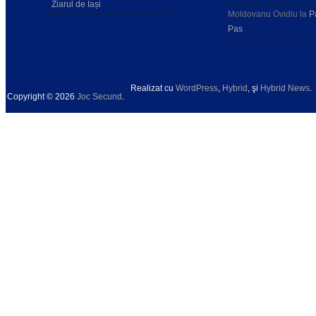
Ziarul de Iași
Moldovanu Ovidiu
la
P
Pas
Realizat cu
WordPress
,
Hybrid
, şi
Hybrid News
.
Copyright © 2026
Joc Secund
.