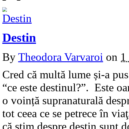
Destin
By
Theodora Varvaroi
on
1
Cred că multă lume și-a pus 
“ce este destinul?”. Este oa
o voință supranaturală despr
tot ceea ce se petrece în vi
că ştim despre destin sunt d