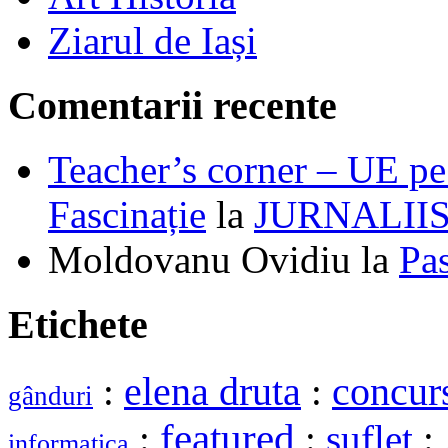
Ziarul de Iași
Comentarii recente
Teacher’s corner – UE pe 
Fascinație
la
JURNALII
Moldovanu Ovidiu
la
Pa
Etichete
elena druta
:
:
concur
gânduri
featured
:
:
suflet
:
informatica