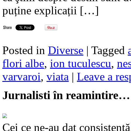
puține explicații […]
Posted in
Diverse
| Tagged
flori albe
,
ion tuculescu
,
ne
varvaroi
,
viata
|
Leave a res
Jurnalisti în reamintire…
Cei ce ne-au dat consistență