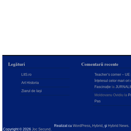
Legături
Comentarii recente
LIIS.ro
Teacher’s corner – UE
înțelesul celor mari ori 
Art Historia
Fascinație
la
JURNALI
Ziarul de Iași
Moldovanu Ovidiu
la
P
Pas
Realizat cu
WordPress
,
Hybrid
, şi
Hybrid News
.
Copyright © 2026
Joc Secund
.