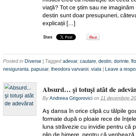
viaţă? Tot ce ştim sau ne imaginăm
destin sunt doar presupuneri, câteva
explicații […]
Posted in
Diverse
| Tagged
adevar
,
cautare
,
destin
,
dorinte
,
fl
nesiguranta
,
papusar
,
theodora varvaroi
,
viata
|
Leave a resp
Absurd… şi totuşi atât de adevă
By
Andreea Grigorovici
on
11 decembrie 2
Aş dansa în orice clipă cu tălpile goa
formate după o ploaie rece de înţe
luna străvezie cu invidie pentru că 
plin de himere, pentru că veghează 