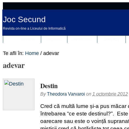
Joc Secund
Revista on-line a Liceului de Informatică
REVISTA
DESPRE
REDACȚIA
CONTACT
Te afli în:
Home
/
adevar
adevar
Destin
By
Theodora Varvaroi
on
1 octombrie 2012
Cred că multă lume și-a pus măcar o
întrebarea “ce este destinul?”. Este
oarecare sau este o voință suprana
misticii cred că hotărăşte tot ceea c