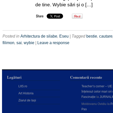
de tine. Wybie sări și o […]
Posted in
Arhitectura de silabe
,
Eseu
| Tagged
bestie
,
cautare
filimon
,
sai
,
wybie
|
Leave a response
Legături
Comentarii recente
LIIS.ro
Teacher’s corner – UE
înțelesul celor mari ori 
Art Historia
Fascinație
la
JURNALI
Ziarul de Iași
Moldovanu Ovidiu
la
P
Pas