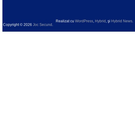
Realizat cu
WordPress
,
Hybrid
, şi
Hybrid News
.
Copyright © 2026
Joc Secund
.