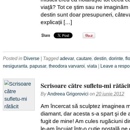
viaţă? Tot ce ştim sau ne imaginăm
destin sunt doar presupuneri, câteva
explicații […]
Posted in
Diverse
| Tagged
adevar
,
cautare
,
destin
,
dorinte
,
fl
nesiguranta
,
papusar
,
theodora varvaroi
,
viata
|
Leave a resp
Scrisoare către sufletu-mi rătăci
By
Andreea Grigorovici
on
20 iunie 2012
Am încercat să sculptez imaginea mor
diamant, dar acesta s-a spart şi de at
fugit de mine! Am cules rugăciuni d
le-am încuiat într-o cutie poştală pe