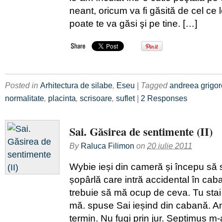
neant, oricum va fi găsită de cel ce l
poate te va găsi şi pe tine. […]
Posted in
Arhitectura de silabe
,
Eseu
| Tagged
andreea grigor
normalitate
,
placinta
,
scrisoare
,
suflet
|
2 Responses
Sai. Găsirea de sentimente (II)
By
Raluca Filimon
on
20 iulie 2011
Wybie ieși din cameră și începu să
șopârlă care intră accidental în cab
trebuie să mă ocup de ceva. Tu stai 
mă. spuse Sai ieșind din cabană. A
termin. Nu fugi prin jur. Septimus m-