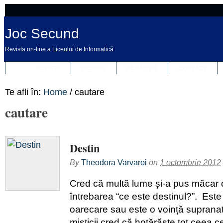
Joc Secund
Revista on-line a Liceului de Informatică
REVISTA
DESPRE
REDACȚIA
CONTACT
Te afli în:
Home
/
cautare
cautare
Destin
By
Theodora Varvaroi
on
1 octombrie 2012
Cred că multă lume și-a pus măcar o
întrebarea “ce este destinul?”. Este
oarecare sau este o voință suprana
misticii cred că hotărăşte tot ceea c