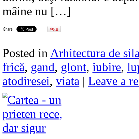
mâine nu […]
Posted in
Arhitectura de sil
frică
,
gand
,
glont
,
iubire
,
lu
atodiresei
,
viata
|
Leave a r