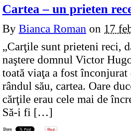
Cartea – un prieten rece
By
Bianca Roman
on
17 fe
„Carţile sunt prieteni reci, d
naştere domnul Victor Hugo 
toată viaţa a fost înconjurat 
rândul său, cartea. Oare duc
cărţile erau cele mai de înc
Să-i fi […]