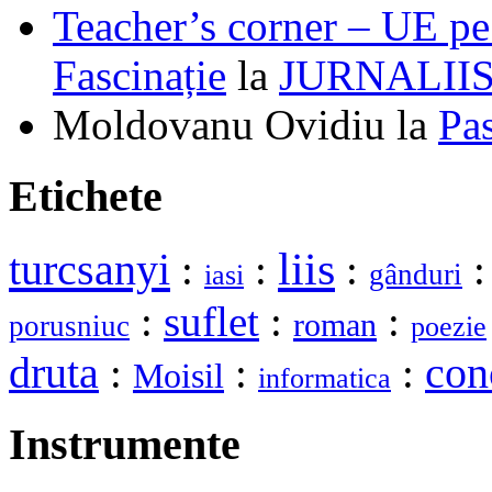
Teacher’s corner – UE pe 
Fascinație
la
JURNALII
Moldovanu Ovidiu
la
Pa
Etichete
liis
turcsanyi
:
:
:
gânduri
iasi
:
suflet
:
:
roman
porusniuc
poezie
druta
:
:
:
con
Moisil
informatica
Instrumente