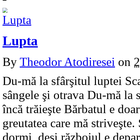
Lupta
By
Theodor Atodiresei
on
2
Du-mă la sfârşitul luptei S
sângele şi otrava Du-mă la s
încă trăieşte Bărbatul e doa
greutatea care mă striveşte.
dormi, deşi războiul e depar