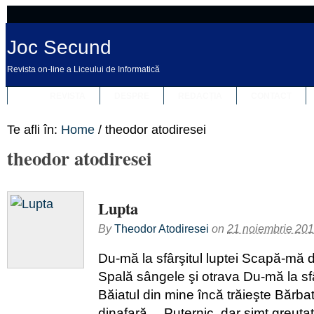
Joc Secund
Revista on-line a Liceului de Informatică
REVISTA
DESPRE
REDACȚIA
CONTACT
Te afli în:
Home
/
theodor atodiresei
theodor atodiresei
Lupta
By
Theodor Atodiresei
on
21 noiembrie 20
Du-mă la sfârşitul luptei Scapă-mă d
Spală sângele şi otrava Du-mă la sfâr
Băiatul din mine încă trăieşte Bărba
dinafară… Puternic, dar simt greut