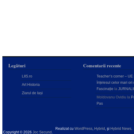
Legături
Comentarii recente
LIIS.ro
Teacher’s corner – UE
înțelesul celor mari ori 
Art Historia
Fascinație
la
JURNALI
Ziarul de Iași
Moldovanu Ovidiu
la
P
Pas
Realizat cu
WordPress
,
Hybrid
, şi
Hybrid News
.
Copyright © 2026
Joc Secund
.