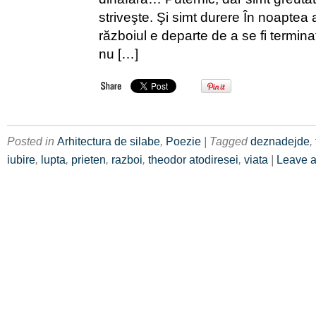
striveşte. Şi simt durere În noaptea 
războiul e departe de a se fi termin
nu […]
Posted in
Arhitectura de silabe
,
Poezie
| Tagged
deznadejde
,
iubire
,
lupta
,
prieten
,
razboi
,
theodor atodiresei
,
viata
|
Leave a