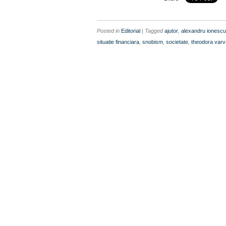
Posted in
Editorial
| Tagged
ajutor
,
alexandru ionescu
situatie financiara
,
snobism
,
societate
,
theodora varv