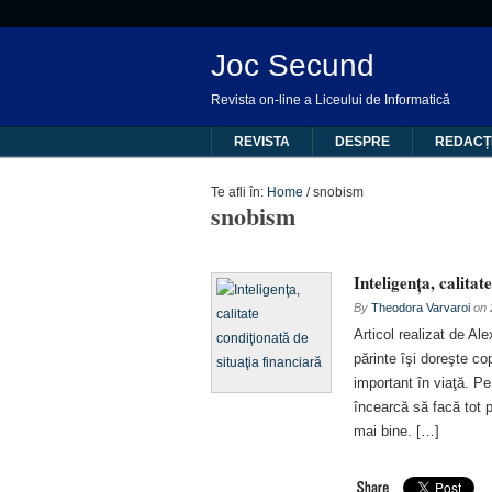
Joc Secund
Revista on-line a Liceului de Informatică
REVISTA
DESPRE
REDACȚ
Te afli în:
Home
/
snobism
snobism
Inteligenţa, calitat
By
Theodora Varvaroi
on
Articol realizat de A
părinte îşi doreşte co
important în viaţă. Pe
încearcă să facă tot p
mai bine. […]