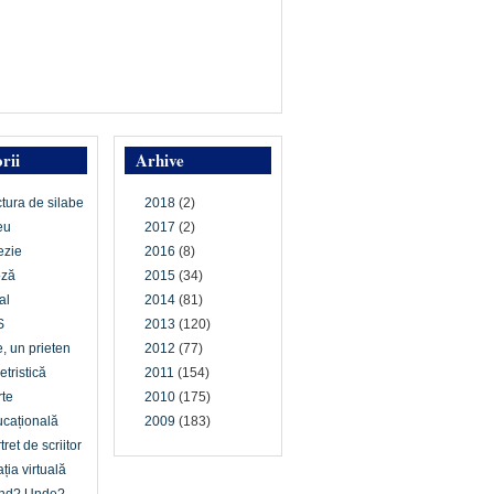
rii
Arhive
ctura de silabe
2018
(2)
eu
2017
(2)
ezie
2016
(8)
oză
2015
(34)
al
2014
(81)
S
2013
(120)
e, un prieten
2012
(77)
etristică
2011
(154)
te
2010
(175)
cațională
2009
(183)
tret de scriitor
ția virtuală