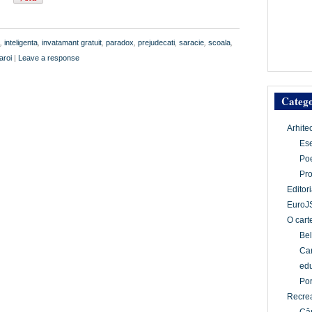
,
inteligenta
,
invatamant gratuit
,
paradox
,
prejudecati
,
saracie
,
scoala
,
aroi
|
Leave a response
Catego
Arhite
Es
Po
Pr
Editori
EuroJ
O cart
Bel
Car
edu
Por
Recrea