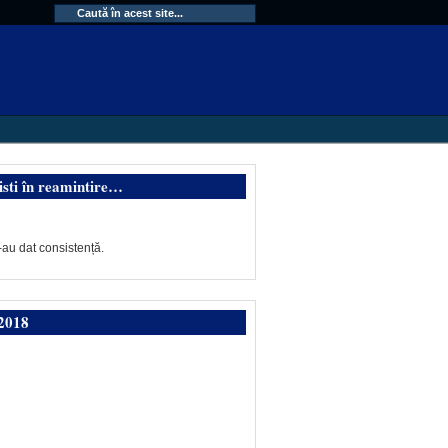
isti în reamintire…
-au dat consistență.
2018