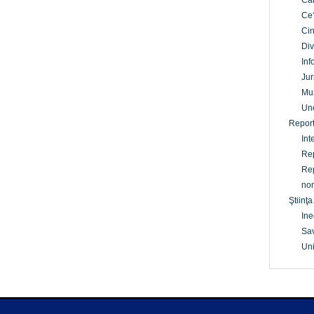
Câ
Ce
Cin
Div
Inf
Jur
Mu
Un
Report
Int
Rep
Rep
non
Ştiinţa
Ine
Sav
Uni