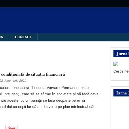
IA
CONTACT
Jurnal
Cei ce ne
e condiţionată de situaţia financiară
22 decembrie 2011
lexandru Ionescu şi Theodora Varvaroi Permanent orice
Iarna 
pii inteligenţi, care să se afirme în societate şi să facă ceva
ntru aceste lucruri părinţii se lasă deoparte pe ei şi
osibilul ca copii lor să se dezvolte pe plan intelectual cât