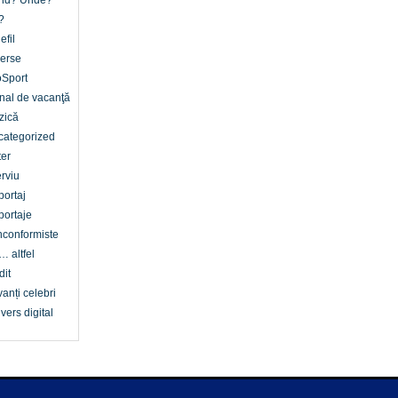
nd? Unde?
?
efil
erse
oSport
nal de vacanţă
zică
categorized
er
erviu
ortaj
ortaje
conformiste
… altfel
dit
anți celebri
vers digital