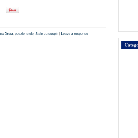
ica Druta
,
poezie
,
stele
,
Stele cu suspin
|
Leave a response
Catego