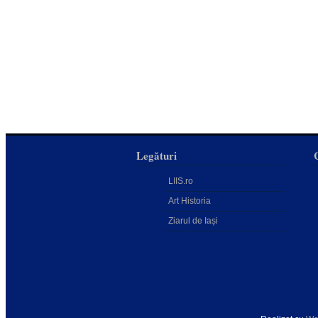
Legături
LIIS.ro
Art Historia
Ziarul de Iași