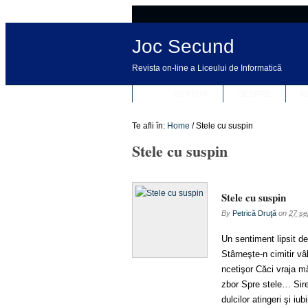
Joc Secund
Revista on-line a Liceului de Informatică
REVISTA
DESPRE
R
Te afli în:
Home
/
Stele cu suspin
Stele cu suspin
Stele cu suspin
By
Petrică Druţă
on
27 se
Un sentiment lipsit d
Stârneşte-n cimitir vâ
ncetişor Căci vraja m
zbor Spre stele… Sire
dulcilor atingeri şi i