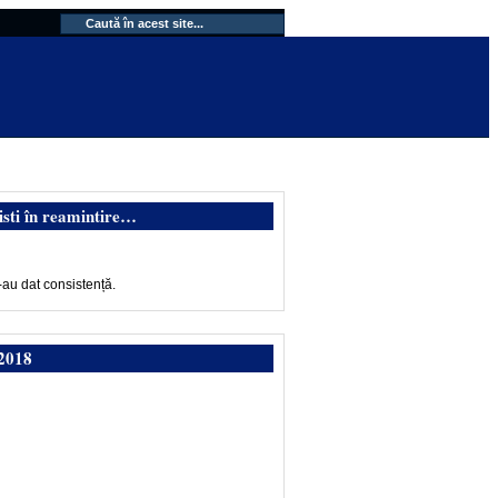
isti în reamintire…
-au dat consistență.
2018