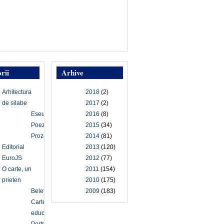
rii
Arhive
Arhitectura
2018
(2)
de silabe
2017
(2)
Eseu
2016
(8)
Poezie
2015
(34)
Proză
2014
(81)
Editorial
2013
(120)
EuroJS
2012
(77)
O carte, un
2011
(154)
prieten
2010
(175)
Beletristică
2009
(183)
Carte
educațională