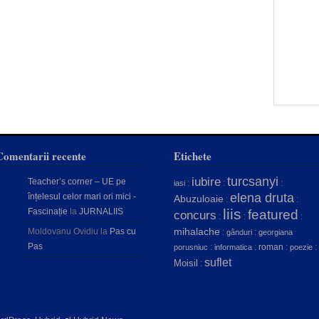
Comentarii recente
Etichete
turcsanyi
iubire
Teacher’s corner – UE pe
:
:
:
iasi
elena druta
înțelesul celor mari ori mici -
Abuzuloaie
:
:
liis
Fascinație
la
JURNALIIS
featured
concurs
:
:
:
mihalache
Moldovanu Ovidiu
la
Pas cu
:
:
gânduri
georgiana
Pas
:
:
roman
:
:
porusniuc
informatica
poezie
suflet
Moisil
: