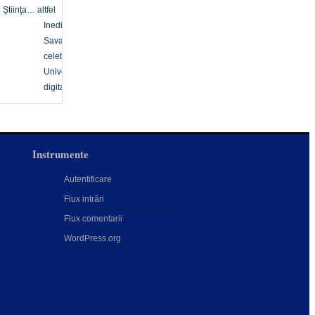
Ştiinţa… altfel
Inedit
Savanți
celebri
Univers
digital
Instrumente
Autentificare
Flux intrări
Flux comentarii
WordPress.org