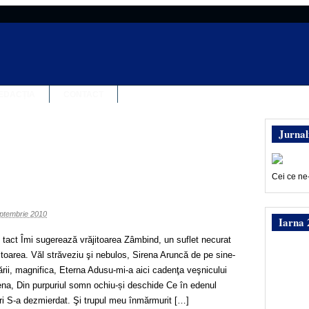
EDACȚIA
CONTACT
Jurnal
Cei ce ne
ptembrie 2010
Iarna 
e tact Îmi sugerează vrăjitoarea Zâmbind, un suflet necurat
ltoarea. Văl străveziu şi nebulos, Sirena Aruncă de pe sine-
ării, magnifica, Eterna Adusu-mi-a aici cadenţa veşnicului
na, Din purpuriul somn ochiu-și deschide Ce în edenul
ubiri S-a dezmierdat. Şi trupul meu înmărmurit […]