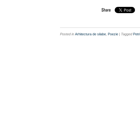
Posted in
Arhitectura de silabe
,
Poezie
| Tagged
Petr