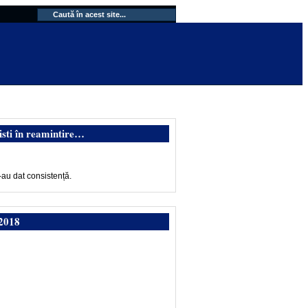
isti în reamintire…
-au dat consistență.
2018