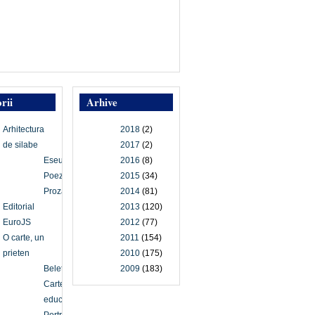
rii
Arhive
Arhitectura
2018
(2)
de silabe
2017
(2)
Eseu
2016
(8)
Poezie
2015
(34)
Proză
2014
(81)
Editorial
2013
(120)
EuroJS
2012
(77)
O carte, un
2011
(154)
prieten
2010
(175)
Beletristică
2009
(183)
Carte
educațională