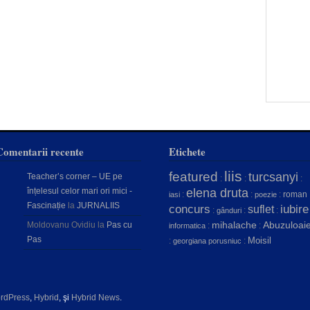
Comentarii recente
Etichete
liis
featured
turcsanyi
Teacher’s corner – UE pe
:
:
:
înțelesul celor mari ori mici -
elena druta
:
:
:
roman
iasi
poezie
Fascinație
la
JURNALIIS
concurs
iubire
suflet
:
:
:
gânduri
mihalache
Abuzuloai
Moldovanu Ovidiu
la
Pas cu
:
:
informatica
Pas
Moisil
:
:
georgiana porusniuc
rdPress
,
Hybrid
, şi
Hybrid News
.