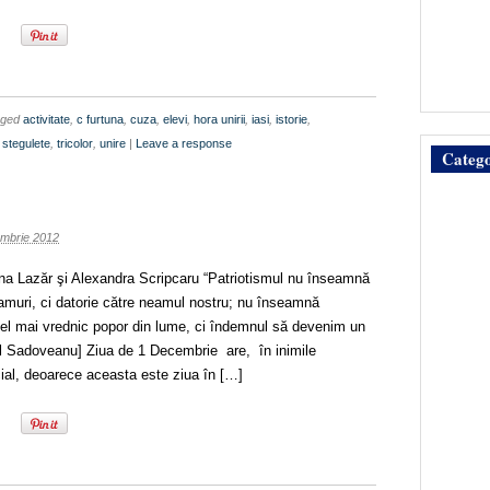
gged
activitate
,
c furtuna
,
cuza
,
elevi
,
hora unirii
,
iasi
,
istorie
,
,
stegulete
,
tricolor
,
unire
|
Leave a response
Catego
mbrie 2012
iana Lazăr şi Alexandra Scripcaru “Patriotismul nu înseamnă
eamuri, ci datorie către neamul nostru; nu înseamnă
el mai vrednic popor din lume, ci îndemnul să devenim un
il Sadoveanu] Ziua de 1 Decembrie are, în inimile
cial, deoarece aceasta este ziua în […]