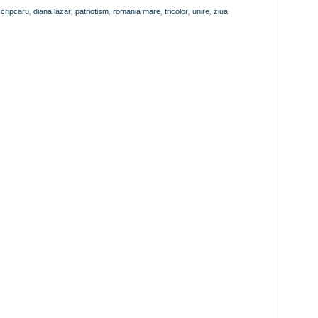
scripcaru
,
diana lazar
,
patriotism
,
romania mare
,
tricolor
,
unire
,
ziua