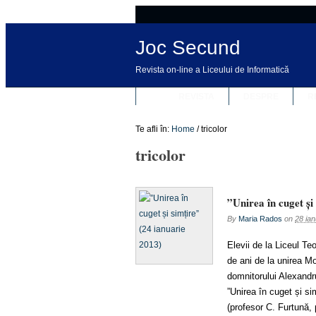
Joc Secund
Revista on-line a Liceului de Informatică
REVISTA
DESPRE
R
Te afli în:
Home
/
tricolor
tricolor
”Unirea în cuget și
By
Maria Rados
on
28 ian
Elevii de la Liceul Te
de ani de la unirea M
domnitorului Alexandru
”Unirea în cuget și sim
(profesor C. Furtună,