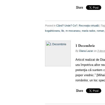
Posted in
Când? Unde? Ce?
,
Recreația virtuală
| Ta
kogalniceanu
,
liis
,
m mocanasu
,
maria rados
,
roman
1 Decembrie
By
Diana Lazar
on
3 dece
Articol realizat de D
ura împotriva altor n
pretenţia că suntem c
popor vrednic.” [Miha
românilor, un loc spe