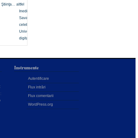
Ştiinţa… altfel
Inedit
Savanți
celebri
Univers
digital
Instrumente
Autentificare
:
Flux intrări
:
Flux comentarii
e
WordPress.org