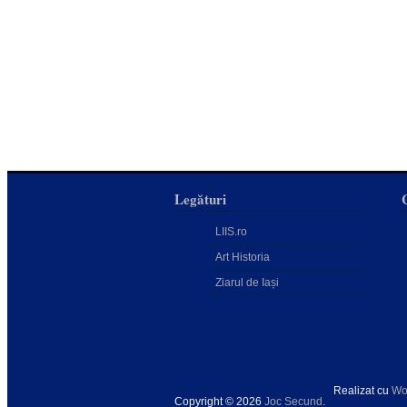
Legături
LIIS.ro
Art Historia
Ziarul de Iași
Realizat cu
Wo
Copyright © 2026
Joc Secund
.