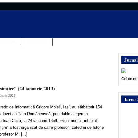
EDACȚIA
CONTACT
Jurnal
Cei ce ne
 simțire” (24 ianuarie 2013)
uarie 2013
Iarna 
oretic de Informatică Grigore Moisil, Iași, au sărbătorit 154
oldovei cu Țara Românească, prin dubla alegere a
 Ioan Cuza, la 24 ianuarie 1859. Evenimentul, intitulat
țire” a fost organizat de către profesorii catedrei de Istorie
 profesor M. […]