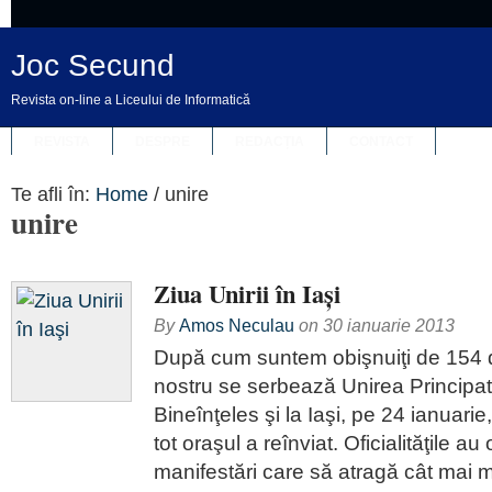
Joc Secund
Revista on-line a Liceului de Informatică
REVISTA
DESPRE
REDACȚIA
CONTACT
Te afli în:
Home
/
unire
unire
Ziua Unirii în Iaşi
By
Amos Neculau
on
30 ianuarie 2013
După cum suntem obişnuiţi de 154 d
nostru se serbează Unirea Principa
Bineînţeles şi la Iaşi, pe 24 ianuarie
tot oraşul a reînviat. Oficialităţile au
manifestări care să atragă cât mai m