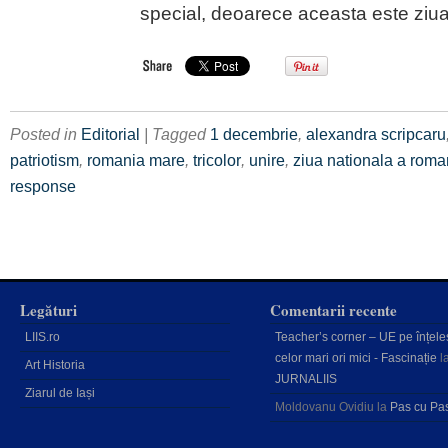
special, deoarece aceasta este ziua
Posted in
Editorial
| Tagged
1 decembrie
,
alexandra scripcaru
patriotism
,
romania mare
,
tricolor
,
unire
,
ziua nationala a roma
response
Legături
Comentarii recente
LIIS.ro
Teacher’s corner – UE pe înțele
celor mari ori mici - Fascinație
l
Art Historia
JURNALIIS
Ziarul de Iași
Moldovanu Ovidiu
la
Pas cu Pa