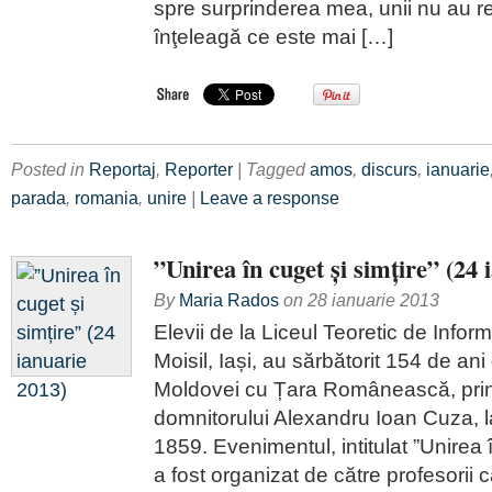
spre surprinderea mea, unii nu au re
înţeleagă ce este mai […]
Posted in
Reportaj
,
Reporter
| Tagged
amos
,
discurs
,
ianuarie
parada
,
romania
,
unire
|
Leave a response
”Unirea în cuget și simțire” (24 
By
Maria Rados
on
28 ianuarie 2013
Elevii de la Liceul Teoretic de Infor
Moisil, Iași, au sărbătorit 154 de ani
Moldovei cu Țara Românească, prin
domnitorului Alexandru Ioan Cuza, l
1859. Evenimentul, intitulat ”Unirea î
a fost organizat de către profesorii c