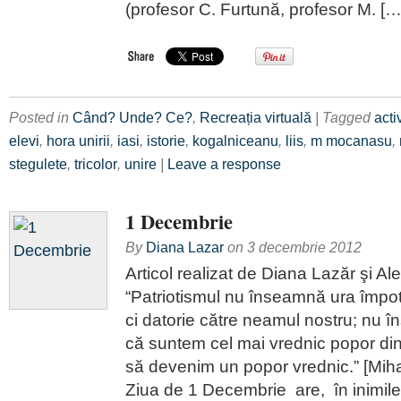
(profesor C. Furtună, profesor M. […
Posted in
Când? Unde? Ce?
,
Recreația virtuală
| Tagged
acti
elevi
,
hora unirii
,
iasi
,
istorie
,
kogalniceanu
,
liis
,
m mocanasu
,
stegulete
,
tricolor
,
unire
|
Leave a response
1 Decembrie
By
Diana Lazar
on
3 decembrie 2012
Articol realizat de Diana Lazăr şi A
“Patriotismul nu înseamnă ura împot
ci datorie către neamul nostru; nu 
că suntem cel mai vrednic popor din
să devenim un popor vrednic.” [Mih
Ziua de 1 Decembrie are, în inimile