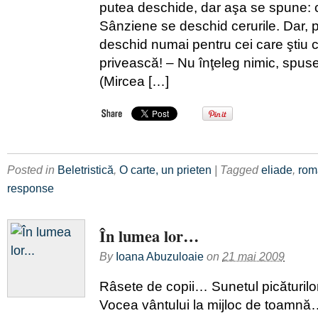
putea deschide, dar aşa se spune: 
Sânziene se deschid cerurile. Dar, 
deschid numai pentru cei care ştiu 
privească! – Nu înţeleg nimic, spuse
(Mircea […]
Posted in
Beletristică
,
O carte, un prieten
| Tagged
eliade
,
rom
response
În lumea lor…
By
Ioana Abuzuloaie
on
21 mai 2009
Râsete de copii… Sunetul picăturil
Vocea vântului la mijloc de toam