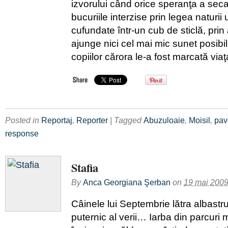
izvorului când orice speranţa a sec
bucuriile interzise prin legea naturii 
cufundate într-un cub de sticlă, prin 
ajunge nici cel mai mic sunet posibil
copiilor cărora le-a fost marcată via
Posted in
Reportaj
,
Reporter
| Tagged
Abuzuloaie
,
Moisil
,
pav
response
Stafia
By
Anca Georgiana Şerban
on
19 mai 200
Câinele lui Septembrie lătra albastr
puternic al verii… Iarba din parcuri 