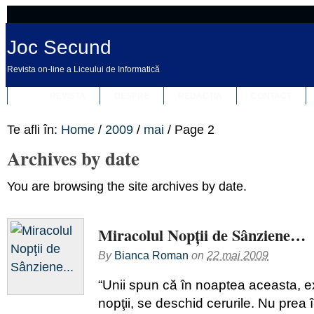
Joc Secund
Revista on-line a Liceului de Informatică
REVISTA
DESPRE
REDACȚIA
CONTACT
Te afli în:
Home
/
2009
/
mai
/
Page 2
Archives by date
You are browsing the site archives by date.
Miracolul Nopţii de Sânziene…
By
Bianca Roman
on
22 mai 2009
“Unii spun că în noaptea aceasta, e
nopţii, se deschid cerurile. Nu prea 