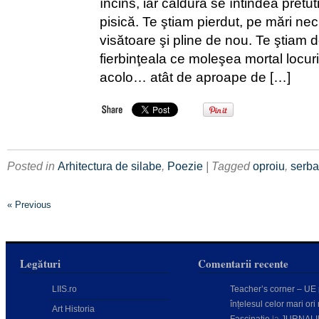
încins, iar căldura se întindea pretu
pisică. Te ştiam pierdut, pe mări ne
visătoare şi pline de nou. Te ştiam 
fierbinţeala ce moleşea mortal locuril
acolo… atât de aproape de […]
Posted in
Arhitectura de silabe
,
Poezie
| Tagged
oproiu
,
serb
« Previous
Legături
Comentarii recente
LIIS.ro
Teacher’s corner – UE
înțelesul celor mari ori 
Art Historia
Fascinație
la
JURNALI