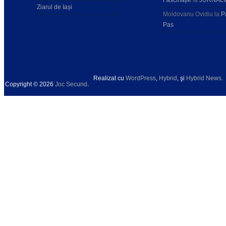
Ziarul de Iași
Moldovanu Ovidiu
la
P
Pas
Realizat cu
WordPress
,
Hybrid
, şi
Hybrid News
.
Copyright © 2026
Joc Secund
.