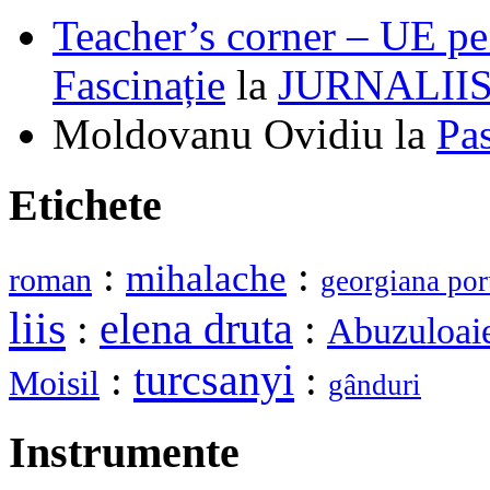
Teacher’s corner – UE pe 
Fascinație
la
JURNALII
Moldovanu Ovidiu
la
Pa
Etichete
:
:
mihalache
roman
georgiana por
liis
elena druta
:
:
Abuzuloai
turcsanyi
:
:
Moisil
gânduri
Instrumente