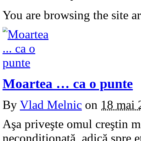
You are browsing the site ar
Moartea … ca o punte
By
Vlad Melnic
on
18 mai 
Aşa priveşte omul creştin mo
necondiţionată, adică spre e