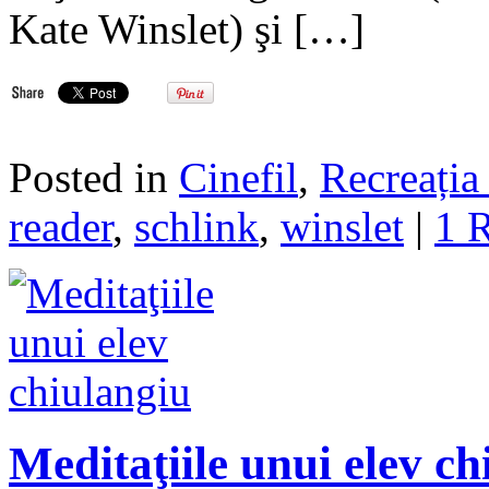
Kate Winslet) şi […]
Posted in
Cinefil
,
Recreația 
reader
,
schlink
,
winslet
|
1 
Meditaţiile unui elev ch