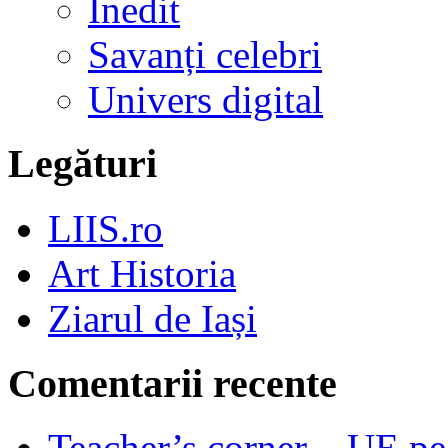
Inedit
Savanți celebri
Univers digital
Legături
LIIS.ro
Art Historia
Ziarul de Iași
Comentarii recente
Teacher’s corner – UE pe 