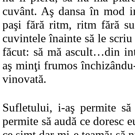
cuvânt. Aş dansa în mod in
paşi fără ritm, ritm fără su
cuvintele înainte să le scri
făcut: să mă ascult…din inte
aş minţi frumos închizându
vinovată.
Sufletului, i-aş permite s
permite să audă ce doresc eu
ce simt dar mi-e teamă: să nu