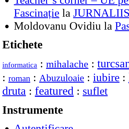
Fascinație
la
JURNALII
Moldovanu Ovidiu
la
Pa
Etichete
turcsa
:
:
mihalache
informatica
:
:
:
iubire
:
Abuzuloaie
roman
druta
featured
:
:
suflet
Instrumente
Autentificare