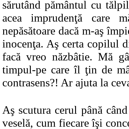
sărutând pământul cu tălpi
acea imprudenţă care 
nepăsătoare dacă m-aş împie
inocenţa. Aş certa copilul 
facă vreo năzbâtie. Mă g
timpul-pe care îl ţin de m
contrasens?! Ar ajuta la cev
Aş scutura cerul până când 
veselă, cum fiecare îşi conc