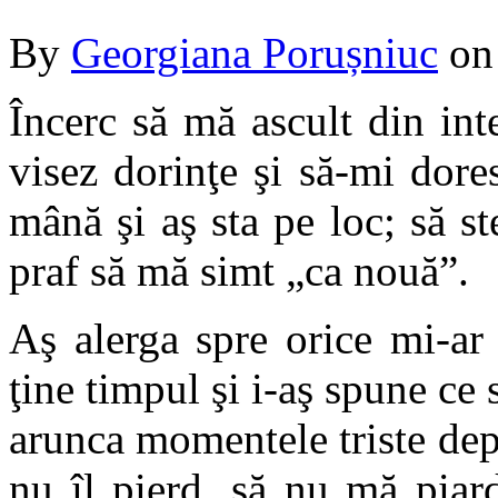
By
Georgiana Porușniuc
o
Încerc să mă ascult din inte
visez dorinţe şi să-mi dore
mână şi aş sta pe loc; să s
praf să mă simt „ca nouă”.
Aş alerga spre orice mi-ar 
ţine timpul şi i-aş spune ce 
arunca momentele triste dep
nu îl pierd, să nu mă piard