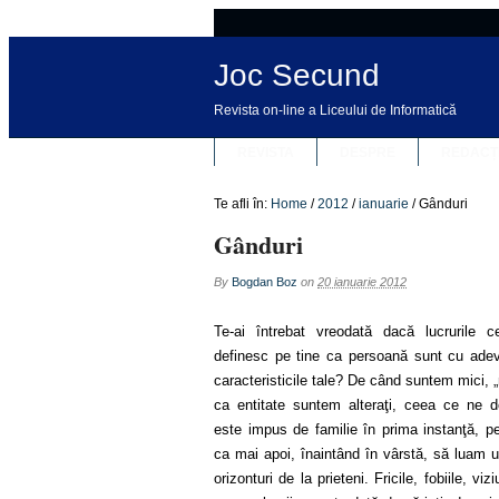
Joc Secund
Revista on-line a Liceului de Informatică
REVISTA
DESPRE
REDACȚ
Te afli în:
Home
/
2012
/
ianuarie
/
Gânduri
Gânduri
By
Bogdan Boz
on
20 ianuarie 2012
Te-ai întrebat vreodată dacă lucrurile c
definesc pe tine ca persoană sunt cu adev
caracteristicile tale? De când suntem mici, „
ca entitate suntem alteraţi, ceea ce ne d
este impus de familie în prima instanţă, p
ca mai apoi, înaintând în vârstă, să luam 
orizonturi de la prieteni. Fricile, fobiile, viz