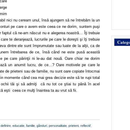
 care
erge
imim
babil nici nu ceream unul, însă ajungem să ne întrebăm la un
izonturi pe care o avem este ceea ce ne dorim, suntem puşi
 faptul că ne-am născut nu e alegerea noastră… Îţi trebuie
care te deranjează, lucrurile pe care le doreşti şi îţi trebuie
Catego
eva dintre ele sunt împrumutate sau luate de la alţii, ca de
unem întrebarea de ce, însă când ne este pusă această
ile pe care părinţii ni le-au dat nouă. Oare chiar ne dorim
ează un anumit lucru, de ce…? Oare motivele pe care le
 de prieteni sau de familie, nu sunt oare copiate întocmai
 Vin momente când cea mai grea decizie este să te rupi total
n ochii tăi şi să admiţi că nu tot ce ştiai tu până în acel
 eşti ceea ce mulţi înaintea ta au vrut să fii.
,
definire
,
educatie
,
familie
,
gânduri
,
personalitate
,
prieteni
,
reflectii'
,