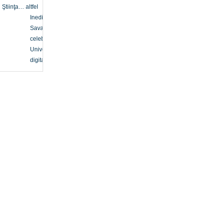
Ştiinţa… altfel
Inedit
Savanți
celebri
Univers
digital