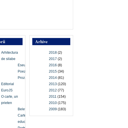
rii
Arhive
Arhitectura
2018
(2)
de silabe
2017
(2)
Eseu
2016
(8)
Poezie
2015
(34)
Proză
2014
(81)
Editorial
2013
(120)
EuroJS
2012
(77)
O carte, un
2011
(154)
prieten
2010
(175)
Beletristică
2009
(183)
Carte
educațională