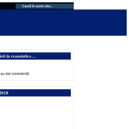
isti în reamintire…
-au dat consistență.
2018