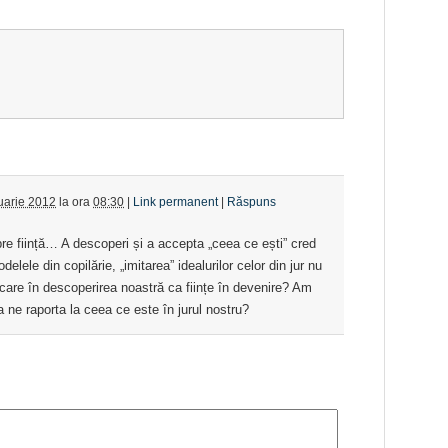
uarie 2012
la ora
08:30
|
Link permanent
|
Răspuns
re ființă… A descoperi și a accepta „ceea ce ești” cred
le din copilărie, „imitarea” idealurilor celor din jur nu
ecare în descoperirea noastră ca ființe în devenire? Am
 ne raporta la ceea ce este în jurul nostru?