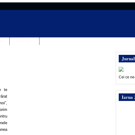
IA
CONTACT
Jurnal
Cei ce ne
e te
Iarna 
ărat
noi”,
orim
entru
unele
iunea