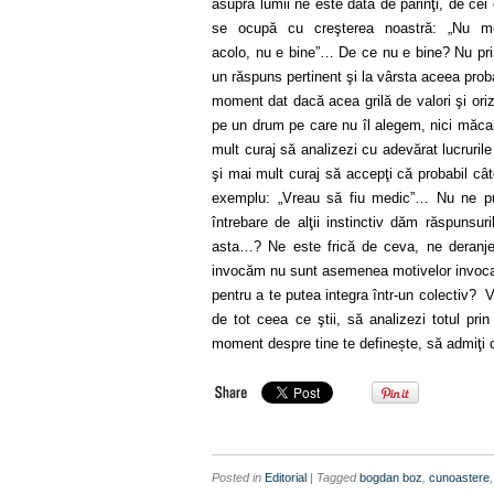
asupra lumii ne este dată de părinţi, de cei
se ocupă cu creşterea noastră: „Nu m
acolo, nu e bine”… De ce nu e bine? Nu pr
un răspuns pertinent şi la vârsta aceea pro
moment dat dacă acea grilă de valori şi or
pe un drum pe care nu îl alegem, nici măcar
mult curaj să analizezi cu adevărat lucrurile 
şi mai mult curaj să accepţi că probabil cât
exemplu: „Vreau să fiu medic”… Nu ne p
întrebare de alţii instinctiv dăm răspunsur
asta…? Ne este frică de ceva, ne deranj
invocăm nu sunt asemenea motivelor invocate
pentru a te putea integra într-un colectiv?
de tot ceea ce ştii, să analizezi totul pri
moment despre tine te definește, să admiţi că
Posted in
Editorial
| Tagged
bogdan boz
,
cunoastere