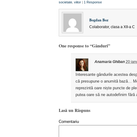
societate
,
viitor
|
1 Response
Bogdan Boz
Colaborator, clasa a XII-a C
One response to “Gânduri”
Anamaria Ghiban
20 ian
Interesante gândurile acestea desp
că presupune o anumită bază… Modele
reprezintă oare niște puncte de pl
putea oare să ne autodefinim fără a
Lasă un Răspuns
Comentariu