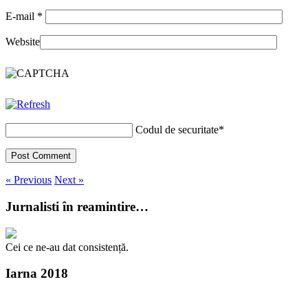
E-mail
*
Website
Codul de securitate
*
« Previous
Next »
Jurnalisti în reamintire…
Cei ce ne-au dat consistență.
Iarna 2018