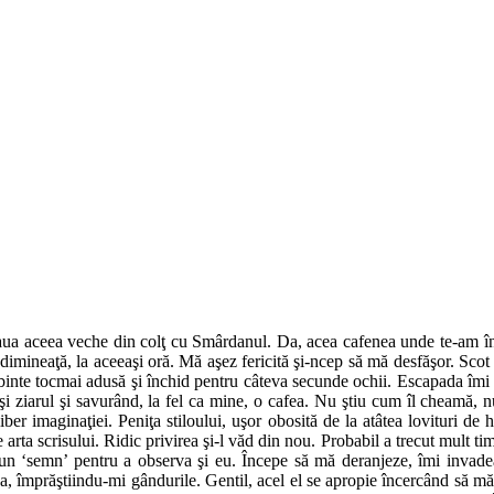
eaua aceea veche din colţ cu Smârdanul. Da, acea cafenea unde te-am înt
dimineaţă, la aceeaşi oră. Mă aşez fericită şi-ncep să mă desfăşor. Scot 
binte tocmai adusă şi închid pentru câteva secunde ochii. Escapada îmi e
-şi ziarul şi savurând, la fel ca mine, o cafea. Nu ştiu cum îl cheamă,
 imaginaţiei. Peniţa stiloului, uşor obosită de la atâtea lovituri de h
 arta scrisului. Ridic privirea şi-l văd din nou. Probabil a trecut mult ti
un ‘semn’ pentru a observa şi eu. Începe să mă deranjeze, îmi invadează
ea, împrăştiindu-mi gândurile. Gentil, acel el se apropie încercând să m