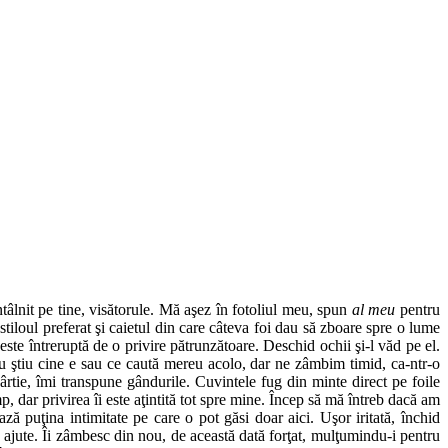
âlnit pe tine, visătorule. Mă aşez în fotoliul meu, spun
al meu
pentru
stiloul preferat şi caietul din care câteva foi dau să zboare spre o lume
ste întreruptă de o privire pătrunzătoare. Deschid ochii şi-l văd pe el.
 nu ştiu cine e sau ce caută mereu acolo, dar ne zâmbim timid, ca-ntr-o
ârtie, îmi transpune gândurile. Cuvintele fug din minte direct pe foile
mp, dar privirea îi este aţintită tot spre mine. Încep să mă întreb dacă am
 puţina intimitate pe care o pot găsi doar aici. Uşor iritată, închid
ă ajute. Îi zâmbesc din nou, de această dată forţat, mulţumindu-i pentru