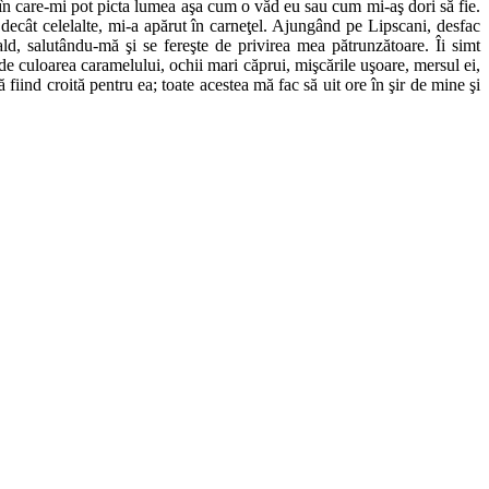
i în care-mi pot picta lumea aşa cum o văd eu sau cum mi-aş dori să fie.
 decât celelalte, mi-a apărut în carneţel. Ajungând pe Lipscani, desfac
d, salutându-mă şi se fereşte de privirea mea pătrunzătoare. Îi simt
 culoarea caramelului, ochii mari căprui, mişcările uşoare, mersul ei,
iind croită pentru ea; toate acestea mă fac să uit ore în şir de mine şi