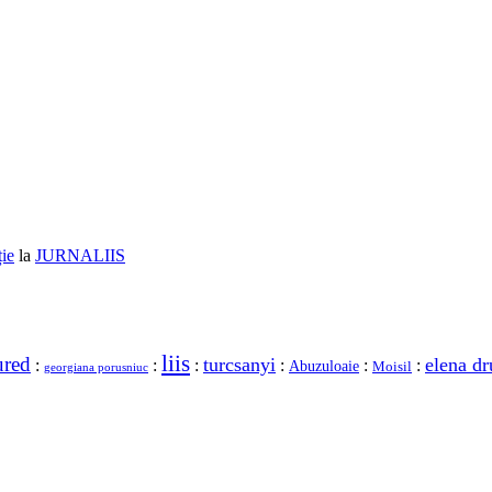
ție
la
JURNALIIS
liis
ured
turcsanyi
elena dr
:
:
:
:
:
:
Abuzuloaie
Moisil
georgiana porusniuc