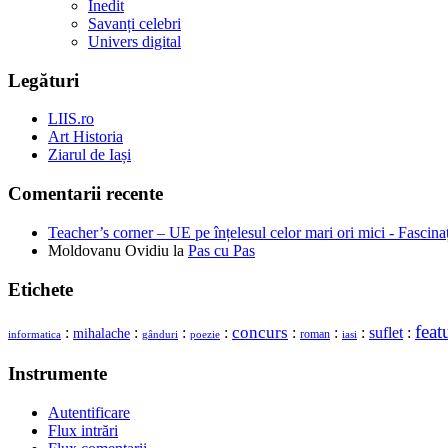
Inedit
Savanți celebri
Univers digital
Legături
LIIS.ro
Art Historia
Ziarul de Iași
Comentarii recente
Teacher’s corner – UE pe înțelesul celor mari ori mici - Fascina
Moldovanu Ovidiu
la
Pas cu Pas
Etichete
feat
concurs
:
:
:
:
:
:
:
suflet
:
mihalache
roman
gânduri
informatica
poezie
iasi
Instrumente
Autentificare
Flux intrări