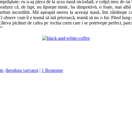
t împrăştiate; eu n-aş pleca de la acea masă niciodată, e colţul meu de ra
ealizez că, de fapt, nu lipseşte nimic, ba dimpotrivă, o foaie, mai albă
rfum incredibil. Mă aşteaptă mereu la aceeaşi masă, îmi zâmbeşte cal
 observ cum îi e teamă să mă privească, teamă să nu o fur. Părul lung de
a picături de cafea pe rochia crem care i se potriveşte perfect, parcă f
?”
ie
,
theodora varvaroi
|
1 Response