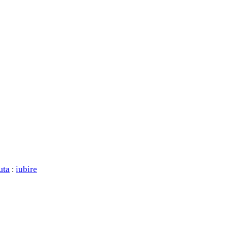
uta
iubire
: