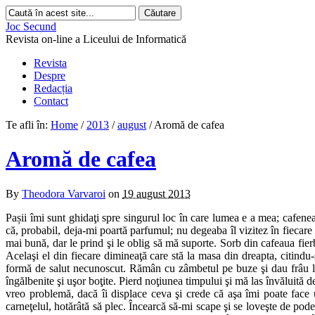
Joc Secund
Revista on-line a Liceului de Informatică
Revista
Despre
Redacția
Contact
Te afli în:
Home
/
2013
/
august
/
Aromă de cafea
Aromă de cafea
By
Theodora Varvaroi
on
19 august 2013
Pa
ș
ii îmi sunt ghidaţi spre singurul loc în care lumea e a mea; cafen
că, probabil, deja-mi poartă parfumul; nu degeaba îl vizitez în fiecare 
mai bună, dar le prind şi le oblig să mă suporte. Sorb din cafeaua fier
Acelaşi el din fiecare dimineaţă care stă la masa din dreapta, citindu
formă de salut necunoscut. Rămân cu zâmbetul pe buze şi dau frâu liber
îngălbenite şi uşor boţite. Pierd noţiunea timpului şi mă las învăluită de
vreo problemă, dacă îi displace ceva şi crede că aşa îmi poate face 
carneţelul, hotărâtă să plec. Încearcă să-mi scape şi se loveşte de pod