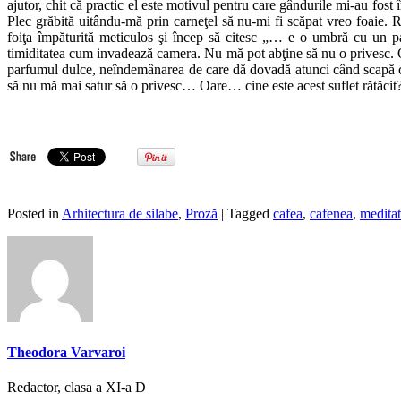
ajutor, chit că practic el este motivul pentru care gândurile mi-au fos
Plec grăbită uitându-mă prin carneţel să nu-mi fi scăpat vreo foaie. R
foiţa împăturită meticulos şi încep să citesc „… e o umbră cu un pa
timiditatea cum invadează camera. Nu mă pot abţine să nu o privesc. O
parfumul dulce, neîndemânarea de care dă dovadă atunci când scapă câtev
să nu mă mai satur să o privesc… Oare… cine este acest suflet rătăcit
Posted in
Arhitectura de silabe
,
Proză
| Tagged
cafea
,
cafenea
,
meditat
Theodora Varvaroi
Redactor, clasa a XI-a D