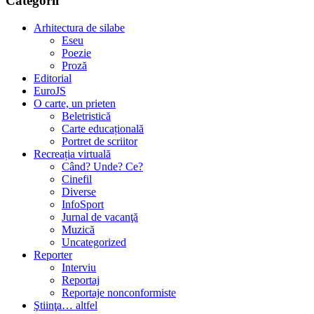
Categorii
Arhitectura de silabe
Eseu
Poezie
Proză
Editorial
EuroJS
O carte, un prieten
Beletristică
Carte educațională
Portret de scriitor
Recreația virtuală
Când? Unde? Ce?
Cinefil
Diverse
InfoSport
Jurnal de vacanţă
Muzică
Uncategorized
Reporter
Interviu
Reportaj
Reportaje nonconformiste
Ştiinţa… altfel