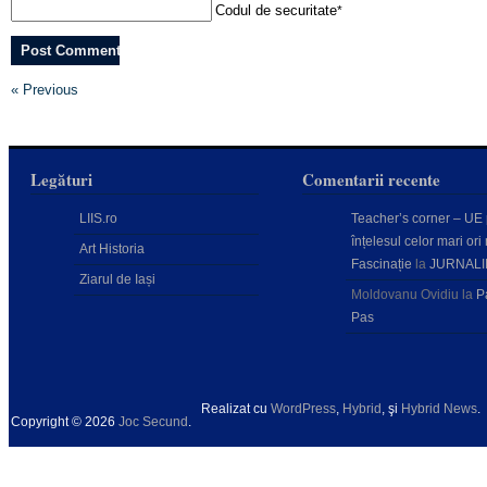
Codul de securitate
*
« Previous
Legături
Comentarii recente
LIIS.ro
Teacher’s corner – UE
înțelesul celor mari ori 
Art Historia
Fascinație
la
JURNALI
Ziarul de Iași
Moldovanu Ovidiu
la
P
Pas
Realizat cu
WordPress
,
Hybrid
, şi
Hybrid News
.
Copyright © 2026
Joc Secund
.