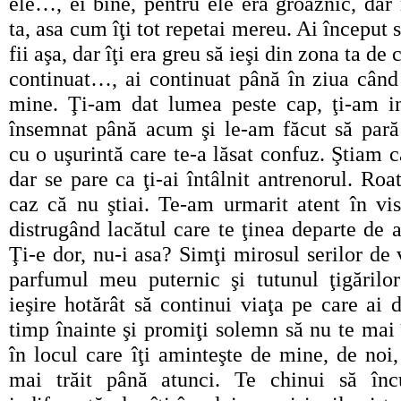
ele…, ei bine, pentru ele era groaznic, dar
ta, asa cum îţi tot repetai mereu. Ai început să
fii aşa, dar îţi era greu să ieşi din zona ta de
continuat…, ai continuat până în ziua când 
mine. Ţi-am dat lumea peste cap, ţi-am in
însemnat până acum şi le-am făcut să pară
cu o uşurintă care te-a lăsat confuz. Ştiam c
dar se pare ca ţi-ai întâlnit antrenorul. Roa
caz că nu ştiai. Te-am urmarit atent în vis
distrugând lacătul care te ţinea departe de a
Ţi-e dor, nu-i asa? Simţi mirosul serilor de
parfumul meu puternic şi tutunul ţigărilor
ieşire hotărât să continui viaţa pe care ai
timp înainte şi promiţi solemn să nu te mai 
în locul care îţi aminteşte de mine, de noi
mai trăit până atunci. Te chinui să în