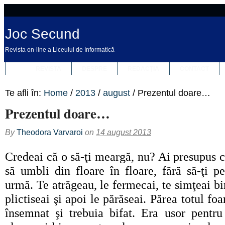
Joc Secund
Revista on-line a Liceului de Informatică
REVISTA
DESPRE
REDACȚIA
CONTACT
Te afli în:
Home
/
2013
/
august
/
Prezentul doare…
Prezentul doare…
By
Theodora Varvaroi
on
14 august 2013
Credeai că o să-ţi meargă, nu? Ai presupus c
să umbli din floare în floare, fără să-ţi p
urmă. Te atrăgeau, le fermecai, te simţeai bi
plictiseai şi apoi le părăseai. Părea totul foar
însemnat şi trebuia bifat. Era usor pentru 