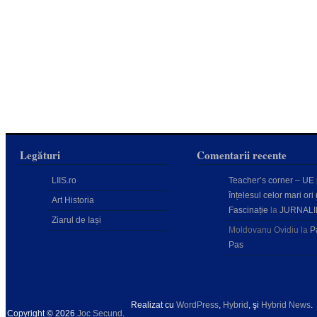
Legături
Comentarii recente
LIIS.ro
Teacher’s corner – UE
înțelesul celor mari ori 
Art Historia
Fascinație
la
JURNALI
Ziarul de Iași
Moldovanu Ovidiu
la
P
Pas
Realizat cu
WordPress
,
Hybrid
, şi
Hybrid News
.
Copyright © 2026
Joc Secund
.