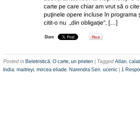
carte pe care chiar am vrut să o cite
puţinele opere incluse în programa
citit-o nu „din obligație”, […]
Posted in
Beletristică
,
O carte, un prieten
| Tagged
Allan
,
calat
India
,
maitreyi
,
mircea eliade
,
Narendra Sen
,
ucenic
|
1 Resp