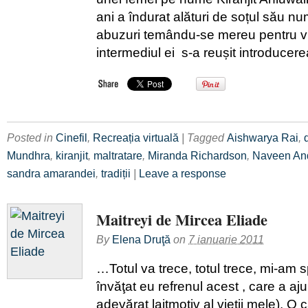
ani a îndurat alături de soțul său nu
abuzuri temându-se mereu pentru viaț
intermediul ei s-a reușit introducer
Posted in
Cinefil
,
Recreația virtuală
| Tagged
Aishwarya Rai
,
Mundhra
,
kiranjit
,
maltratare
,
Miranda Richardson
,
Naveen An
sandra amarandei
,
tradiții
|
Leave a response
Maitreyi de Mircea Eliade
By
Elena Druţă
on
7 ianuarie 2011
…Totul va trece, totul trece, mi-am 
învăţat eu refrenul acest , care a aj
adevărat laitmotiv al vieţii mele). O