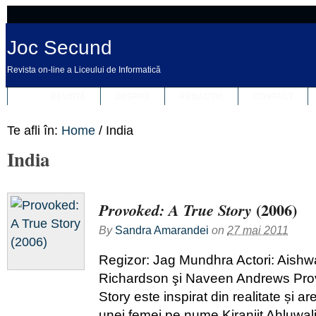
Joc Secund
Revista on-line a Liceului de Informatică
REVISTA
DESPRE
REDACȚIA
CONTACT
Te afli în:
Home
/
India
India
(2006)
Provoked: A True Story
By
Sandra Amarandei
on
27 mai 2011
Regizor: Jag Mundhra Actori: Aishw
Richardson şi Naveen Andrews Pro
Story este inspirat din realitate și 
unei femei pe nume Kiranjit Ahluwal