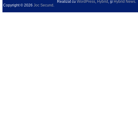
Realizat cu
WordPress
,
Hybrid
, şi
Hybrid News
.
Copyright © 2026
Joc Secund
.