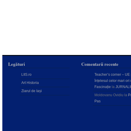
Legături
Comentarii recente
LIIS.ro
Teacher’s corner – UE
înțelesul celor mari ori 
Art Historia
Fascinație
la
JURNALI
Ziarul de Iași
Moldovanu Ovidiu
la
P
Pas