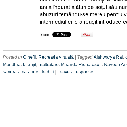
ani a îndurat alături de soțul său nu
abuzuri temându-se mereu pentru viaț
intermediul ei s-a reușit introducer
Posted in
Cinefil
,
Recreația virtuală
| Tagged
Aishwarya Rai
,
Mundhra
,
kiranjit
,
maltratare
,
Miranda Richardson
,
Naveen An
sandra amarandei
,
tradiții
|
Leave a response