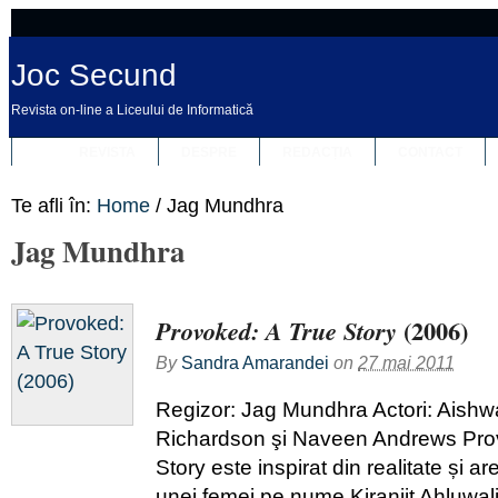
Joc Secund
Revista on-line a Liceului de Informatică
REVISTA
DESPRE
REDACȚIA
CONTACT
Te afli în:
Home
/
Jag Mundhra
Jag Mundhra
(2006)
Provoked: A True Story
By
Sandra Amarandei
on
27 mai 2011
Regizor: Jag Mundhra Actori: Aishw
Richardson şi Naveen Andrews Pro
Story este inspirat din realitate și 
unei femei pe nume Kiranjit Ahluwal