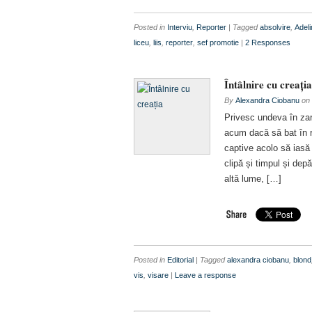
Posted in
Interviu
,
Reporter
| Tagged
absolvire
,
Adel
liceu
,
liis
,
reporter
,
sef promotie
|
2 Responses
Întâlnire cu creația
By
Alexandra Ciobanu
on
Privesc undeva în zar
acum dacă să bat în re
captive acolo să iasă
clipă și timpul și dep
altă lume, […]
Posted in
Editorial
| Tagged
alexandra ciobanu
,
blond
vis
,
visare
|
Leave a response