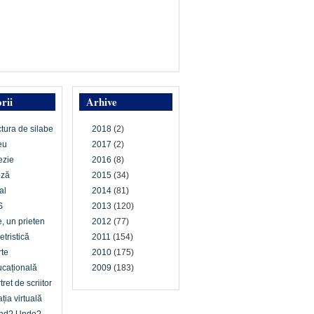
rii
Arhive
ctura de silabe
2018
(2)
eu
2017
(2)
ezie
2016
(8)
oză
2015
(34)
al
2014
(81)
S
2013
(120)
e, un prieten
2012
(77)
etristică
2011
(154)
te
2010
(175)
cațională
2009
(183)
tret de scriitor
ția virtuală