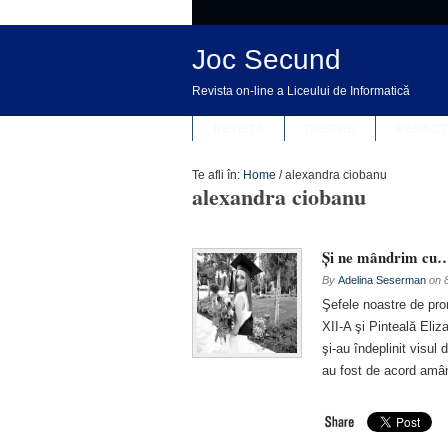
Joc Secund
Revista on-line a Liceului de Informatică
REVISTA
DESPRE
REDACȚ
Te afli în:
Home
/
alexandra ciobanu
alexandra ciobanu
Şi ne mândrim cu
By
Adelina Seserman
on
Şefele noastre de pro
XII-A şi Pinteală Eliz
şi-au îndeplinit visul
au fost de acord amân