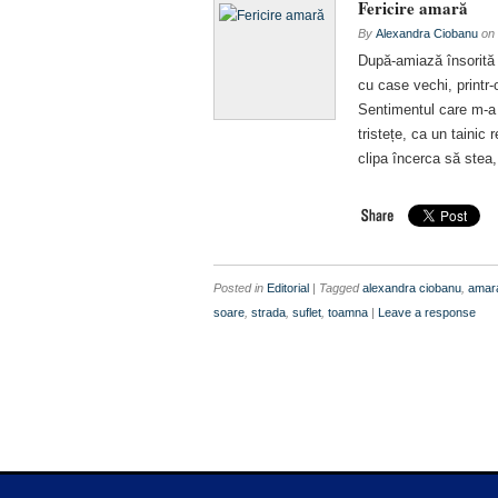
Fericire amară
By
Alexandra Ciobanu
on
După-amiază însorită 
cu case vechi, printr
Sentimentul care m-a 
tristețe, ca un tainic
clipa încerca să stea
Posted in
Editorial
| Tagged
alexandra ciobanu
,
amar
soare
,
strada
,
suflet
,
toamna
|
Leave a response