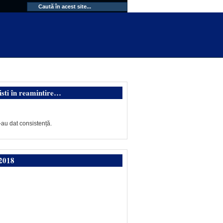
isti în reamintire…
-au dat consistență.
2018