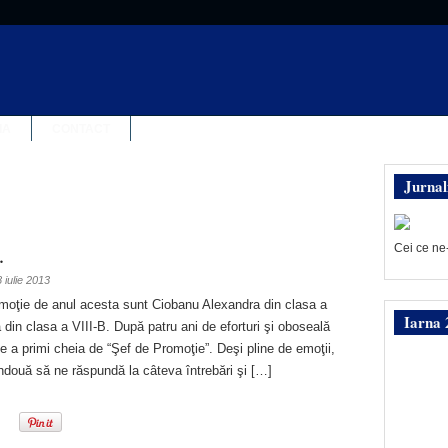
IA
CONTACT
Jurnal
Cei ce ne
…
8 iulie 2013
moţie de anul acesta sunt Ciobanu Alexandra din clasa a
Iarna 
a din clasa a VIII-B. După patru ani de eforturi şi oboseală
 de a primi cheia de “Şef de Promoţie”. Deşi pline de emoţii,
două să ne răspundă la câteva întrebări şi […]