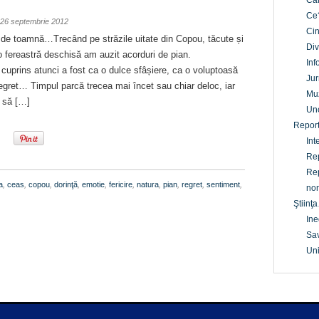
Câ
Ce
26 septembrie 2012
Cin
de toamnă…Trecând pe străzile uitate din Copou, tăcute și
Div
-o fereastră deschisă am auzit acorduri de pian.
Inf
cuprins atunci a fost ca o dulce sfâșiere, ca o voluptoasă
Jur
 regret… Timpul parcă trecea mai încet sau chiar deloc, iar
Mu
, să […]
Un
Report
Int
Rep
Rep
a
,
ceas
,
copou
,
dorinţă
,
emotie
,
fericire
,
natura
,
pian
,
regret
,
sentiment
,
non
Ştiinţa
Ine
Sav
Uni