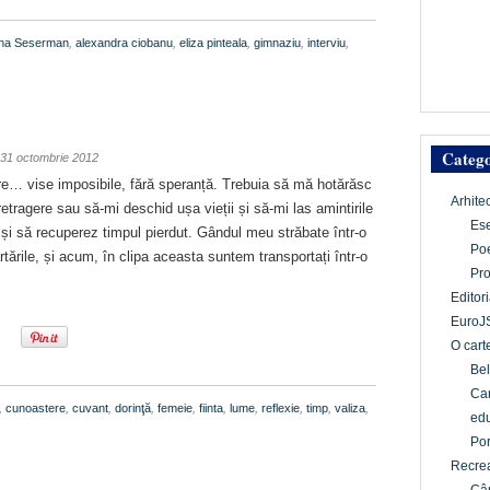
ina Seserman
,
alexandra ciobanu
,
eliza pinteala
,
gimnaziu
,
interviu
,
Catego
31 octombrie 2012
e… vise imposibile, fără speranță. Trebuia să mă hotărăsc
Arhite
tragere sau să-mi deschid ușa vieții și să-mi las amintirile
Es
 și să recuperez timpul pierdut. Gândul meu străbate într-o
Po
ărtările, și acum, în clipa aceasta suntem transportați într-o
Pr
Editori
EuroJ
O cart
Bel
Car
,
cunoastere
,
cuvant
,
dorinţă
,
femeie
,
fiinta
,
lume
,
reflexie
,
timp
,
valiza
,
edu
Por
Recrea