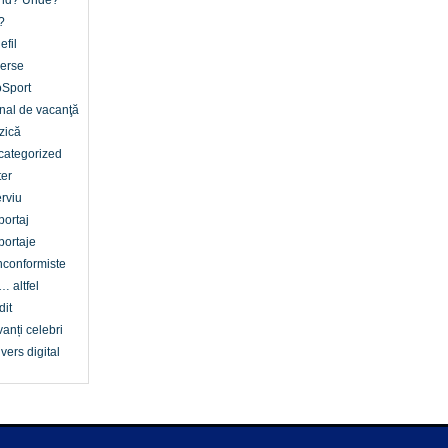
nd? Unde?
?
efil
erse
oSport
nal de vacanţă
zică
categorized
er
erviu
ortaj
ortaje
conformiste
… altfel
dit
anți celebri
vers digital