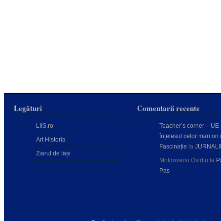
Legături
Comentarii recente
LIIS.ro
Teacher’s corner – UE
înțelesul celor mari ori 
Art Historia
Fascinație
la
JURNALI
Ziarul de Iași
Moldovanu Ovidiu
la
P
Pas