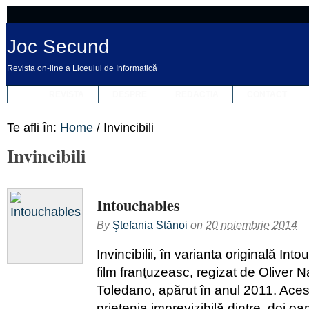
Joc Secund
Revista on-line a Liceului de Informatică
REVISTA
DESPRE
REDACȚIA
CONTACT
Te afli în:
Home
/
Invincibili
Invincibili
Intouchables
By
Ştefania Stănoi
on
20 noiembrie 2014
Invincibilii, în varianta originală Int
film franţuzeasc, regizat de Oliver 
Toledano, apărut în anul 2011. Aces
prietenia imprevizibilă dintre doi o