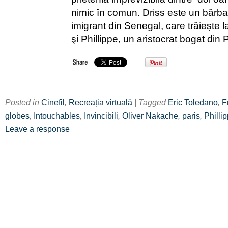
nimic în comun. Driss este un bărba
imigrant din Senegal, care trăieşte la
şi Phillippe, un aristocrat bogat din 
Posted in
Cinefil
,
Recreația virtuală
| Tagged
Eric Toledano
,
F
globes
,
Intouchables
,
Invincibili
,
Oliver Nakache
,
paris
,
Philli
Leave a response