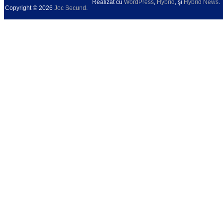
Realizat cu
WordPress
,
Hybrid
, şi
Hybrid News
.
Copyright © 2026
Joc Secund
.