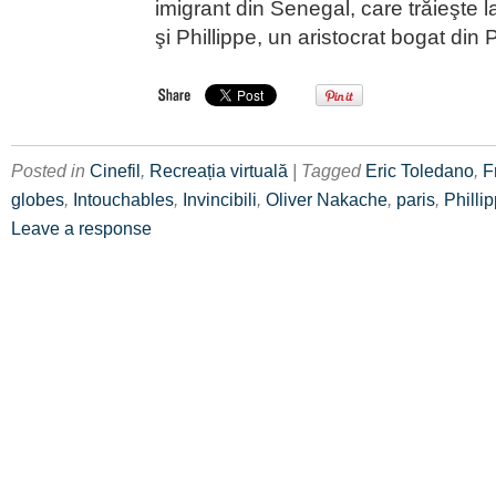
imigrant din Senegal, care trăieşte la
şi Phillippe, un aristocrat bogat din 
Posted in
Cinefil
,
Recreația virtuală
| Tagged
Eric Toledano
,
F
globes
,
Intouchables
,
Invincibili
,
Oliver Nakache
,
paris
,
Philli
Leave a response