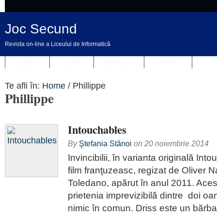
Joc Secund
Revista on-line a Liceului de Informatică
REVISTA
DESPRE
REDACȚIA
CONTACT
Te afli în:
Home
/
Phillippe
Phillippe
Intouchables
By
Ştefania Stănoi
on
20 noiembrie 2014
Invincibilii, în varianta originală Int
film franţuzeasc, regizat de Oliver 
Toledano, apărut în anul 2011. Aces
prietenia imprevizibilă dintre doi o
nimic în comun. Driss este un bărba