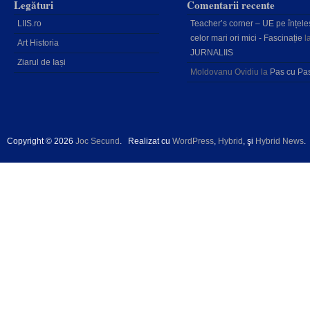
Legături
Comentarii recente
LIIS.ro
Teacher’s corner – UE pe înțele
celor mari ori mici - Fascinație
l
Art Historia
JURNALIIS
Ziarul de Iași
Moldovanu Ovidiu
la
Pas cu Pa
Copyright © 2026
Joc Secund
.
Realizat cu
WordPress
,
Hybrid
, şi
Hybrid News
.