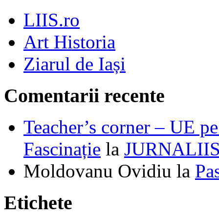
LIIS.ro
Art Historia
Ziarul de Iași
Comentarii recente
Teacher’s corner – UE pe 
Fascinație
la
JURNALII
Moldovanu Ovidiu
la
Pa
Etichete