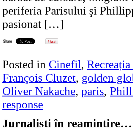
periferia Parisului şi Philli
pasionat […]
Posted in
Cinefil
,
Recreația 
François Cluzet
,
golden glo
Oliver Nakache
,
paris
,
Phil
response
Jurnalisti în reamintire…