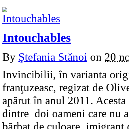
Intouchables
By
Ştefania Stănoi
on
20 n
Invincibilii, în varianta ori
franţuzeasc, regizat de Oli
apărut în anul 2011. Acesta 
dintre doi oameni care nu a
bărbat de culoare, imigrant d