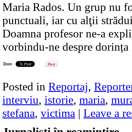
Maria Rados. Un grup nu foa
punctuali, iar cu alţii stră
Doamna profesor ne-a explica
vorbindu-ne despre dorința
Posted in
Reportaj
,
Reporte
interviu
,
istorie
,
maria
,
mur
stefana
,
victima
|
Leave a r
Jurnalisti în reamintire…