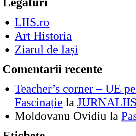
Legături
LIIS.ro
Art Historia
Ziarul de Iași
Comentarii recente
Teacher’s corner – UE pe 
Fascinație
la
JURNALII
Moldovanu Ovidiu
la
Pa
Etichete