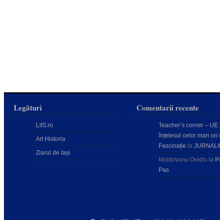
Legături
Comentarii recente
LIIS.ro
Teacher’s corner – UE
înțelesul celor mari ori 
Art Historia
Fascinație
la
JURNALI
Ziarul de Iași
Moldovanu Ovidiu
la
P
Pas