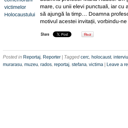
mare, cu unii elevi punctuali, iar cu 
să ajungă la timp… Doamna profeso
motivul acestei invitații, vorbindu-n
Posted in
Reportaj
,
Reporter
| Tagged
cerc
,
holocaust
,
intervi
murarasu
,
muzeu
,
rados
,
reportaj
,
stefana
,
victima
|
Leave a r