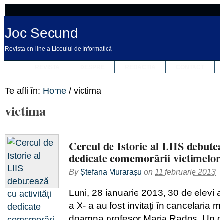
Joc Secund
Revista on-line a Liceului de Informatică
REVISTA
DESPRE
REDACȚIA
CONTACT
Te afli în:
Home
/
victima
victima
Cercul de Istorie al LIIS debutea
dedicate comemorării victimelor
By
Ștefana Murarașu
on
11 februarie 2013
Luni, 28 ianuarie 2013, 30 de elevi ai
a X- a au fost invitați în cancelaria 
doamna profesor Maria Rados. Un g