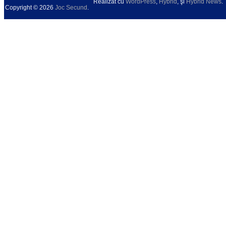
Realizat cu
WordPress
,
Hybrid
, şi
Hybrid News
.
Copyright © 2026
Joc Secund
.