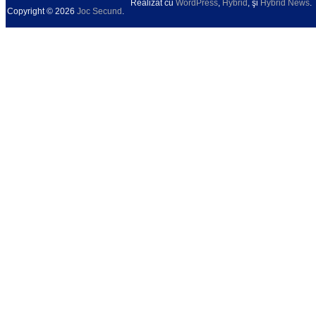
Realizat cu
WordPress
,
Hybrid
, şi
Hybrid News
.
Copyright © 2026
Joc Secund
.