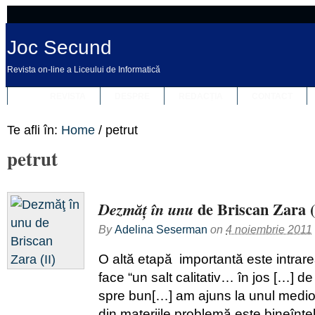
Joc Secund
Revista on-line a Liceului de Informatică
REVISTA
DESPRE
REDACȚIA
CONTACT
Te afli în:
Home
/
petrut
petrut
de Briscan Zara (
Dezmăţ în unu
By
Adelina Seserman
on
4 noiembrie 2011
O altă etapă importantă este intrare
face “un salt calitativ… în jos […] de
spre bun[…] am ajuns la unul medio
din materiile problemă este bineînţ