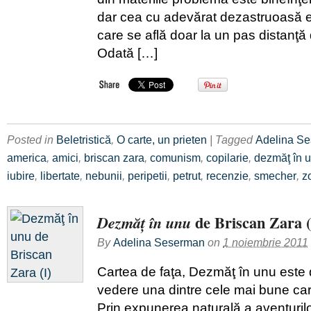
dar cea cu adevărat dezastruoasă e
care se află doar la un pas distanţă
Odată […]
Posted in
Beletristică
,
O carte, un prieten
| Tagged
Adelina S
america
,
amici
,
briscan zara
,
comunism
,
copilarie
,
dezmăţ în 
iubire
,
libertate
,
nebunii
,
peripetii
,
petrut
,
recenzie
,
smecher
,
z
de Briscan Zara (
Dezmăţ în unu
By
Adelina Seserman
on
1 noiembrie 2011
Cartea de faţa, Dezmăţ în unu este
vedere una dintre cele mai bune carţ
Prin expunerea naturală a aventurilor