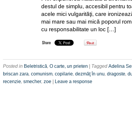
destul de simplu, accesibil pentru toa
acele mici vulgarităţi, care ironizeaz
mai mare sau mai mică poporul rom
cu responsabilitate un loc […]
Posted in
Beletristică
,
O carte, un prieten
| Tagged
Adelina S
briscan zara
,
comunism
,
copilarie
,
dezmăţ în unu
,
dragoste
,
d
recenzie
,
smecher
,
zoe
|
Leave a response