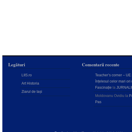
Legături
Comentarii recente
LIIS.ro
Teacher’s corner – UE
înțelesul celor mari ori 
Art Historia
Fascinație
la
JURNALI
Ziarul de Iași
Moldovanu Ovidiu
la
P
Pas