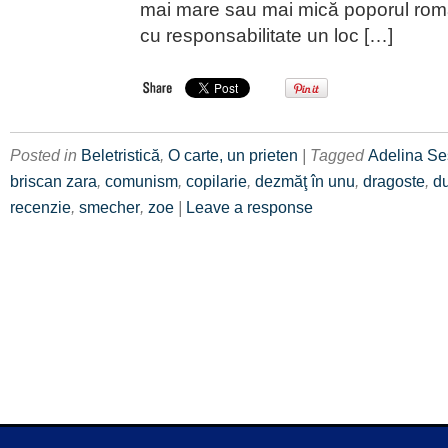
mai mare sau mai mică poporul rom
cu responsabilitate un loc […]
Posted in
Beletristică
,
O carte, un prieten
| Tagged
Adelina S
briscan zara
,
comunism
,
copilarie
,
dezmăţ în unu
,
dragoste
,
d
recenzie
,
smecher
,
zoe
|
Leave a response