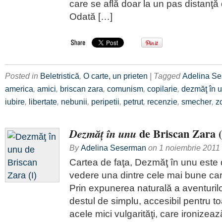
care se află doar la un pas distanţă
Odată […]
Posted in
Beletristică
,
O carte, un prieten
| Tagged
Adelina S
america
,
amici
,
briscan zara
,
comunism
,
copilarie
,
dezmăţ în 
iubire
,
libertate
,
nebunii
,
peripetii
,
petrut
,
recenzie
,
smecher
,
z
de Briscan Zara (
Dezmăţ în unu
By
Adelina Seserman
on
1 noiembrie 2011
Cartea de faţa, Dezmăţ în unu este
vedere una dintre cele mai bune carţ
Prin expunerea naturală a aventurilor
destul de simplu, accesibil pentru toa
acele mici vulgarităţi, care ironizeaz