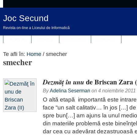
Joc Secund
Revista on-line a Liceului de Informatică
REVISTA
DESPRE
REDACȚIA
CONTACT
Te afli în:
Home
/
smecher
smecher
de Briscan Zara (
Dezmăţ în unu
By
Adelina Seserman
on
4 noiembrie 2011
O altă etapă importantă este intrare
face “un salt calitativ… în jos […] de
spre bun[…] am ajuns la unul medio
din materiile problemă este bineînţ
dar cea cu adevărat dezastruoasă e