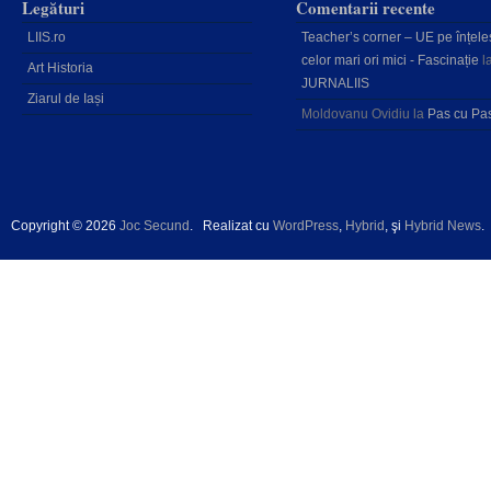
Legături
Comentarii recente
LIIS.ro
Teacher’s corner – UE pe înțele
celor mari ori mici - Fascinație
l
Art Historia
JURNALIIS
Ziarul de Iași
Moldovanu Ovidiu
la
Pas cu Pa
Copyright © 2026
Joc Secund
.
Realizat cu
WordPress
,
Hybrid
, şi
Hybrid News
.